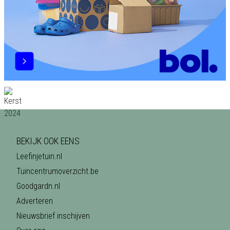
BEKIJK OOK EENS
Leefinjetuin.nl
Tuincentrumoverzicht.be
Goodgardn.nl
Adverteren
Nieuwsbrief inschijven