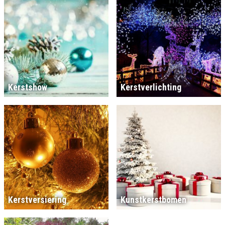
Kerstshow
Kerstverlichting
Kerstversiering
Kunstkerstbomen