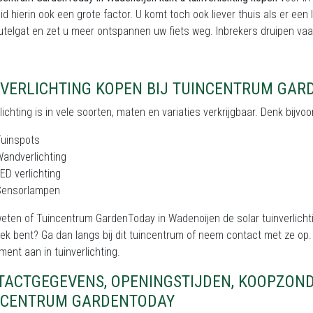
eid hierin ook een grote factor. U komt toch ook liever thuis als er een
utelgat en zet u meer ontspannen uw fiets weg. Inbrekers druipen vaak
NVERLICHTING KOPEN BIJ TUINCENTRUM GAR
lichting is in vele soorten, maten en variaties verkrijgbaar. Denk bijvo
Tuinspots
andverlichting
ED verlichting
Sensorlampen
weten of Tuincentrum GardenToday in Wadenoijen de solar tuinverlicht
ek bent? Ga dan langs bij dit tuincentrum of neem contact met ze op.
ment aan in tuinverlichting.
TACTGEGEVENS, OPENINGSTIJDEN, KOOPZON
NCENTRUM GARDENTODAY