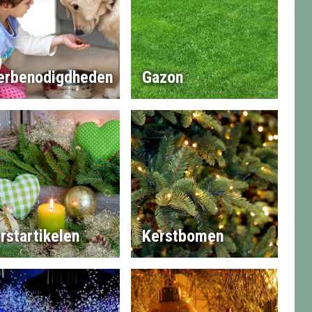
erbenodigdheden
Gazon
rstartikelen
Kerstbomen