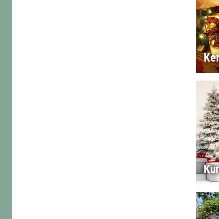
Ke
Ku