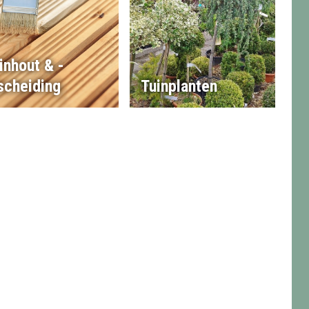
inhout & -
scheiding
Tuinplanten