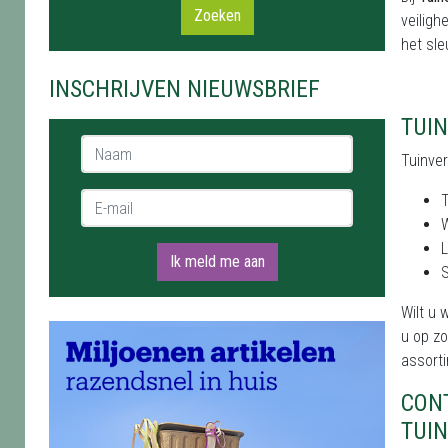
Zoeken
veiligh
het sle
INSCHRIJVEN NIEUWSBRIEF
TUI
Naam *
Tuinver
E-mail *
W
L
Ik meld me aan
Wilt u 
u op zo
assorti
CON
TUI