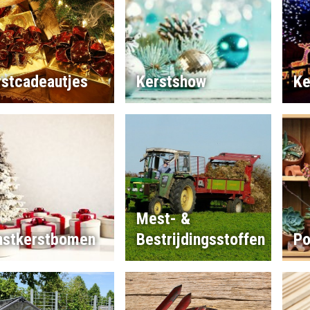
rstcadeautjes
Kerstshow
Ke
Mest- &
nstkerstbomen
Bestrijdingsstoffen
Po