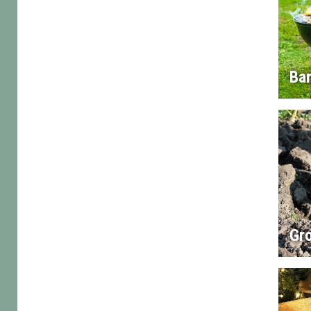
Ba
Gr