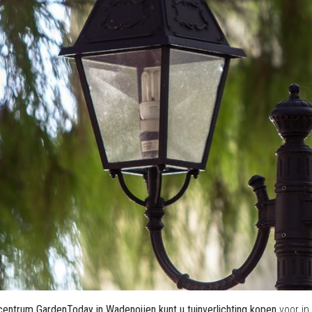
centrum GardenToday in Wadenoijen kunt u tuinverlichting kopen
voor in