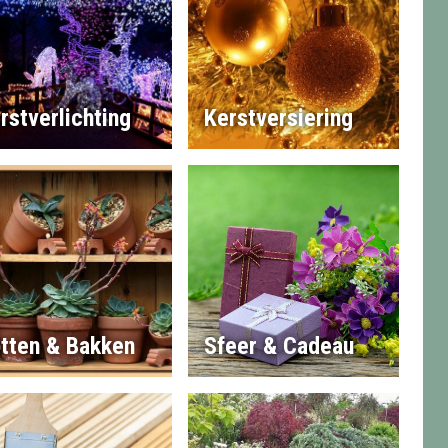
rstverlichting
Kerstversiering
tten & Bakken
Sfeer & Cadeau