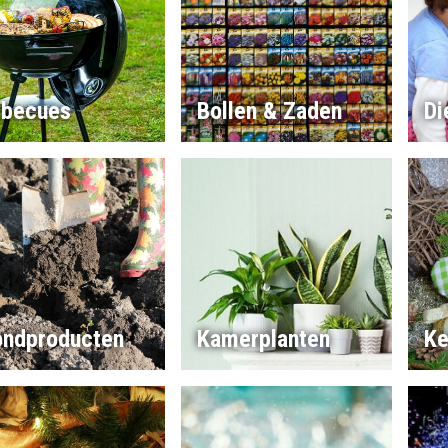
rbecues
Bollen & Zaden
Di
ondproducten
Kamerplanten
Ke