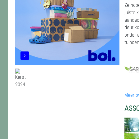
Ze hop
juiste 
aandach
deur ko
onder 
tuincen
Meer o
ASS