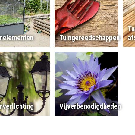
Tu
inelementen
Tuingereedschappen
af
nverlichting
Vijverbenodigdheden