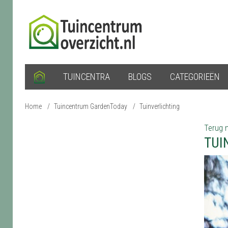
TUINCENTRA
BLOGS
CATEGORIEËN
Home
/
Tuincentrum GardenToday
/
Tuinverlichting
Terug n
TUI