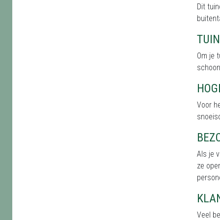
Dit tu
buitent
TUI
Om je t
schoonh
HOG
Voor h
snoeis
BEZ
Als je 
ze open
persone
KLA
Veel b