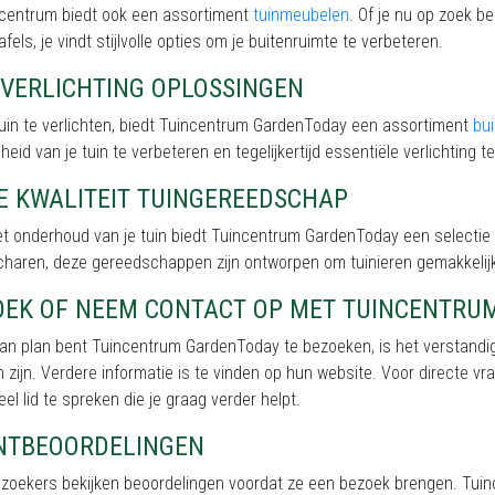
incentrum biedt ook een assortiment
tuinmeubelen
. Of je nu op zoek b
afels, je vindt stijlvolle opties om je buitenruimte te verbeteren.
NVERLICHTING OPLOSSINGEN
uin te verlichten, biedt Tuincentrum GardenToday een assortiment
bui
eid van je tuin te verbeteren en tegelijkertijd essentiële verlichting te
E KWALITEIT TUINGEREEDSCHAP
et onderhoud van je tuin biedt Tuincentrum GardenToday een selectie
charen, deze gereedschappen zijn ontworpen om tuinieren gemakkeli
OEK OF NEEM CONTACT OP MET TUINCENTRU
van plan bent Tuincentrum GardenToday te bezoeken, is het verstandi
 zijn. Verdere informatie is te vinden op hun website. Voor directe vr
el lid te spreken die je graag verder helpt.
NTBEOORDELINGEN
ezoekers bekijken beoordelingen voordat ze een bezoek brengen. Tuin