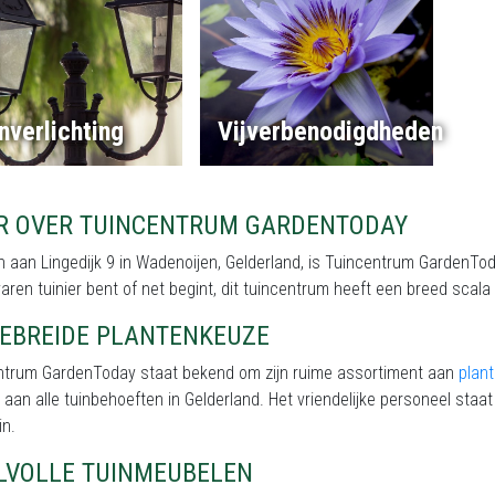
nverlichting
Vijverbenodigdheden
R OVER TUINCENTRUM GARDENTODAY
 aan Lingedijk 9 in Wadenoijen, Gelderland, is Tuincentrum GardenToda
aren tuinier bent of net begint, dit tuincentrum heeft een breed scal
GEBREIDE PLANTENKEUZE
ntrum GardenToday staat bekend om zijn ruime assortiment aan
plan
 aan alle tuinbehoeften in Gelderland. Het vriendelijke personeel staat
in.
JLVOLLE TUINMEUBELEN