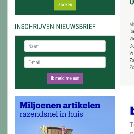
O
Zoeken
M
INSCHRIJVEN NIEUWSBRIEF
Di
W
Naam *
D
Vr
E-mail *
Za
Z
Ik meld me aan