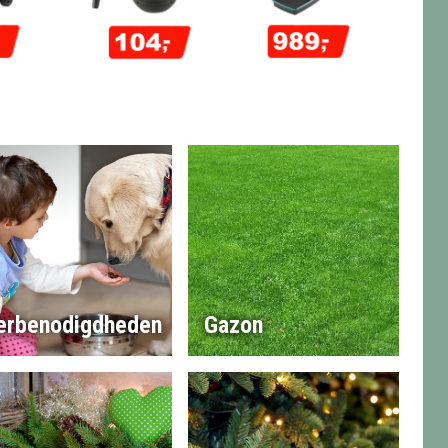
erbenodigdheden
Gazon