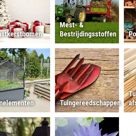
Mest- &
nstkerstbomen
Bestrijdingsstoffen
Po
Tu
inelementen
Tuingereedschappen
af