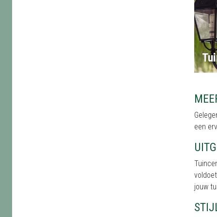
Tui
MEE
Gelegen
een erv
UIT
Tuince
voldoet
jouw tu
STI