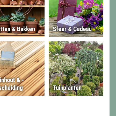
tten & Bakken
Sfeer & Cadeau
inhout & -
scheiding
Tuinplanten