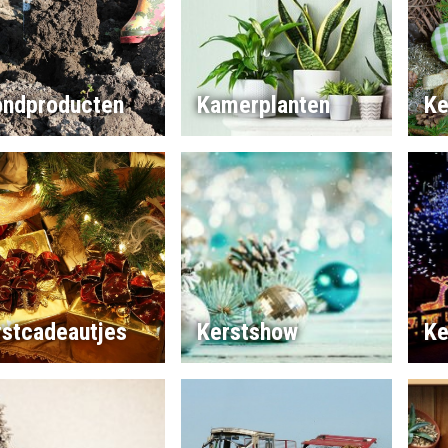
ondproducten
Kamerplanten
Ke
rstcadeautjes
Kerstshow
Ke