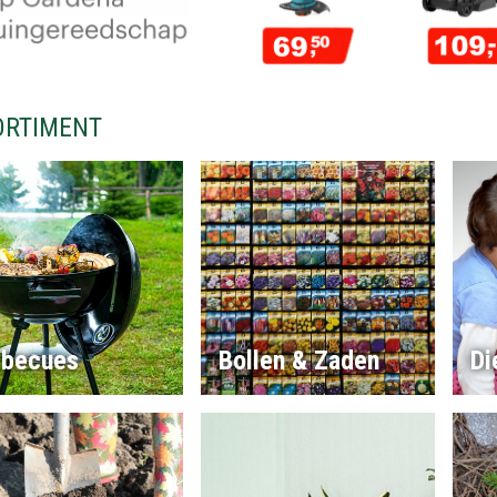
ORTIMENT
rbecues
Bollen & Zaden
Di