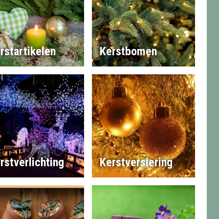
rstartikelen
Kerstbomen
rstverlichting
Kerstversiering