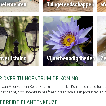
inelementen
Tuingereedschappen
af
nverlichting
Vijverbenodigdheden
Ze
R OVER TUINCENTRUM DE KONING
 aan Meerweg 3 in Rohel, -, is Tuincentrum De Koning de ideale tuincen
 net begint, dit tuincentrum heeft een breed scala aan producten en d
GEBREIDE PLANTENKEUZE