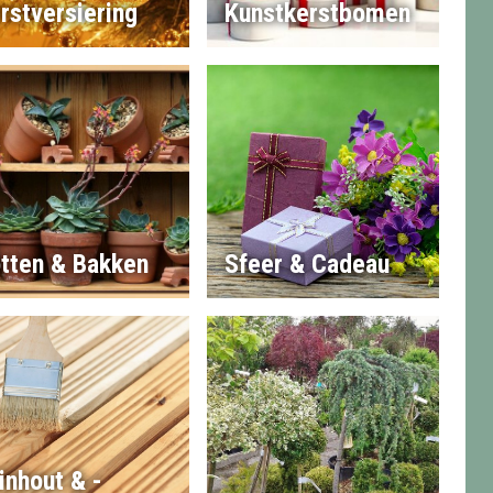
rstversiering
Kunstkerstbomen
tten & Bakken
Sfeer & Cadeau
inhout & -