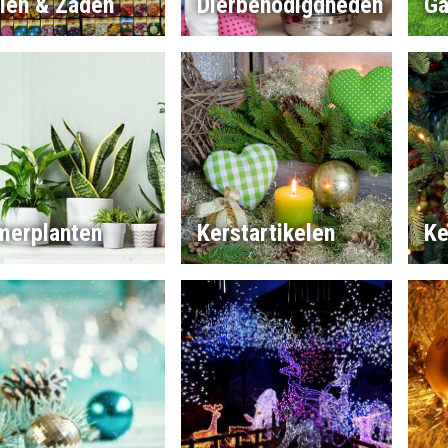
llen & Zaden
Dierbenodigdheden
Ga
merplanten
Kerstartikelen
Ke