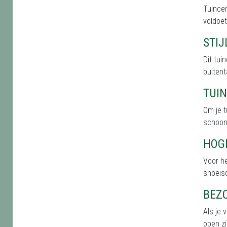
Tuince
voldoet
STI
Dit tu
buitent
TUI
Om je t
schoonh
HOG
Voor he
snoeis
BEZ
Als je 
open zi