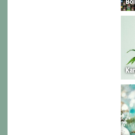
Bo
Ka