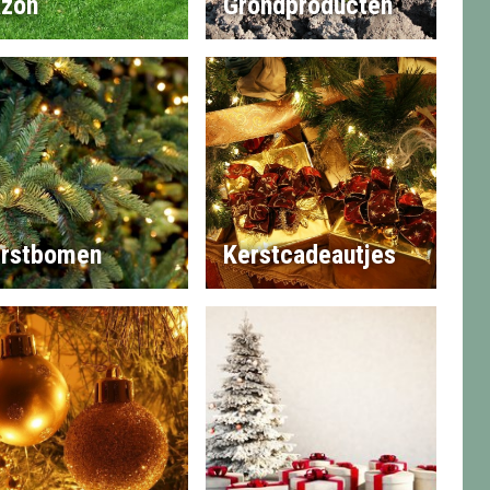
zon
Grondproducten
rstbomen
Kerstcadeautjes