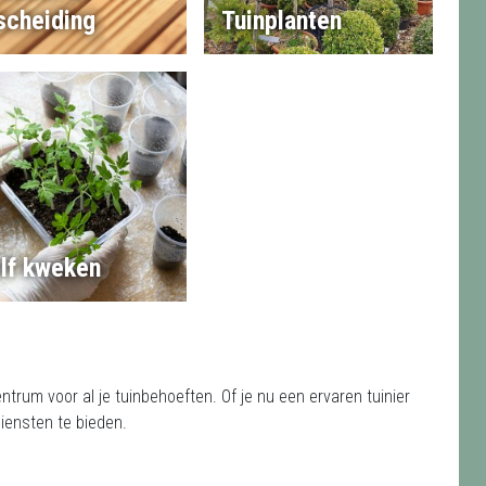
scheiding
Tuinplanten
lf kweken
trum voor al je tuinbehoeften. Of je nu een ervaren tuinier
iensten te bieden.