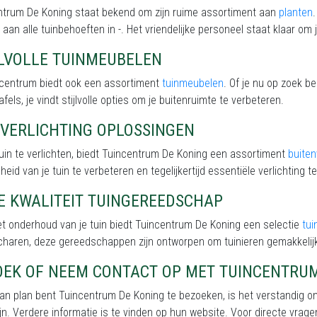
ntrum De Koning staat bekend om zijn ruime assortiment aan
planten
 aan alle tuinbehoeften in -. Het vriendelijke personeel staat klaar om 
JLVOLLE TUINMEUBELEN
incentrum biedt ook een assortiment
tuinmeubelen
. Of je nu op zoek b
afels, je vindt stijlvolle opties om je buitenruimte te verbeteren.
NVERLICHTING OPLOSSINGEN
uin te verlichten, biedt Tuincentrum De Koning een assortiment
buiten
eid van je tuin te verbeteren en tegelijkertijd essentiële verlichting te
E KWALITEIT TUINGEREEDSCHAP
t onderhoud van je tuin biedt Tuincentrum De Koning een selectie
tu
charen, deze gereedschappen zijn ontworpen om tuinieren gemakkeli
OEK OF NEEM CONTACT OP MET TUINCENTRU
van plan bent Tuincentrum De Koning te bezoeken, is het verstandig o
jn. Verdere informatie is te vinden op hun website. Voor directe vrage