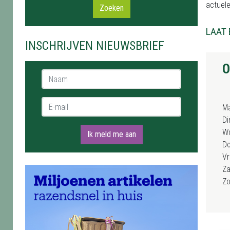
actuele
Zoeken
LAAT 
INSCHRIJVEN NIEUWSBRIEF
O
Naam *
E-mail *
M
Di
W
Ik meld me aan
D
Vr
Za
Z