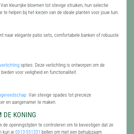
. Van kleurrijke bloemen tot stevige struiken, hun selectie
je te helpen bij het kiezen van de ideale planten voor jouw tuin.
ent naar elegante patio sets, comfortabele banken of robuuste
verlichting
opties. Deze verlichting is ontworpen om de
 bieden voor veiligheid en functionaliteit.
ingereedschap
. Van stevige spades tot precieze
jker en aangenamer te maken.
M DE KONING
m de openingstijden te controleren om te bevestigen dat ze
n kun je
0513-551331
bellen om met een behulpzaam