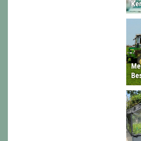
Ke
Me
Bes