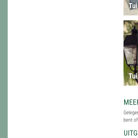
Tu
Tui
MEE
Gelegen
bent of
UIT