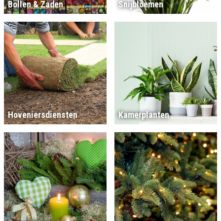
Bollen & Zaden
Snijbloemen
Hoveniersdiensten
Kamerplanten