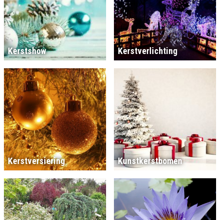
Kerstshow
Kerstverlichting
Kerstversiering
Kunstkerstbomen