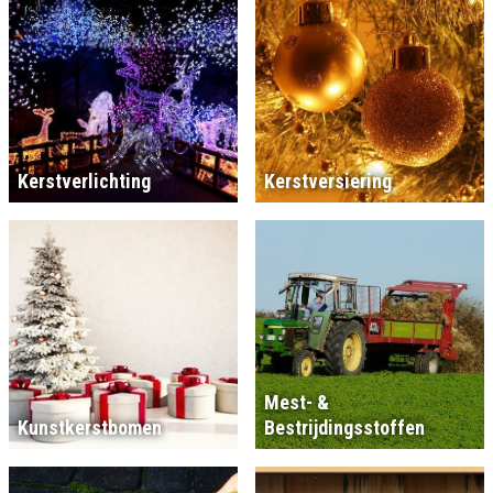
Kerstverlichting
Kerstversiering
Mest- &
Kunstkerstbomen
Bestrijdingsstoffen