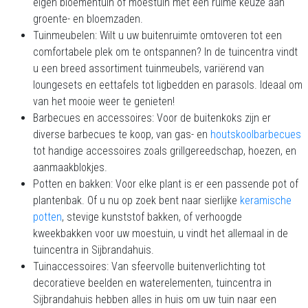
eigen bloementuin of moestuin met een ruime keuze aan
groente- en bloemzaden.
Tuinmeubelen: Wilt u uw buitenruimte omtoveren tot een
comfortabele plek om te ontspannen? In de tuincentra vindt
u een breed assortiment tuinmeubels, variërend van
loungesets en eettafels tot ligbedden en parasols. Ideaal om
van het mooie weer te genieten!
Barbecues en accessoires: Voor de buitenkoks zijn er
diverse barbecues te koop, van gas- en
houtskoolbarbecues
tot handige accessoires zoals grillgereedschap, hoezen, en
aanmaakblokjes.
Potten en bakken: Voor elke plant is er een passende pot of
plantenbak. Of u nu op zoek bent naar sierlijke
keramische
potten
, stevige kunststof bakken, of verhoogde
kweekbakken voor uw moestuin, u vindt het allemaal in de
tuincentra in Sijbrandahuis.
Tuinaccessoires: Van sfeervolle buitenverlichting tot
decoratieve beelden en waterelementen, tuincentra in
Sijbrandahuis hebben alles in huis om uw tuin naar een