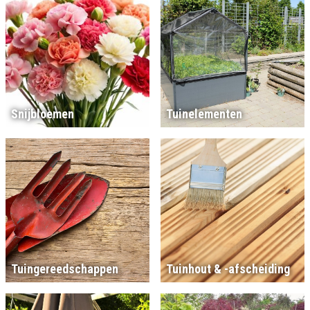
Snijbloemen
Tuinelementen
Tuingereedschappen
Tuinhout & -afscheiding