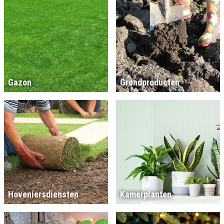
Gazon
Grondproducten
Hoveniersdiensten
Kamerplanten