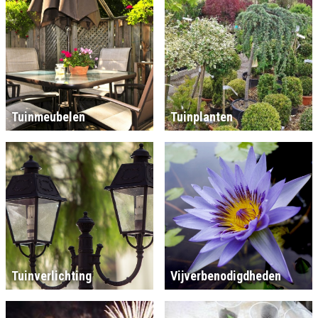
Tuinmeubelen
Tuinplanten
Tuinverlichting
Vijverbenodigdheden