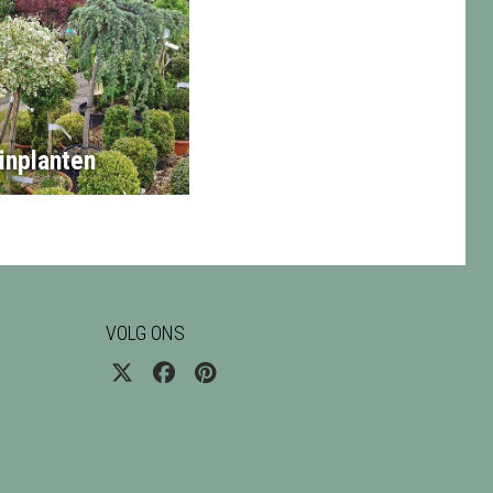
inplanten
VOLG ONS