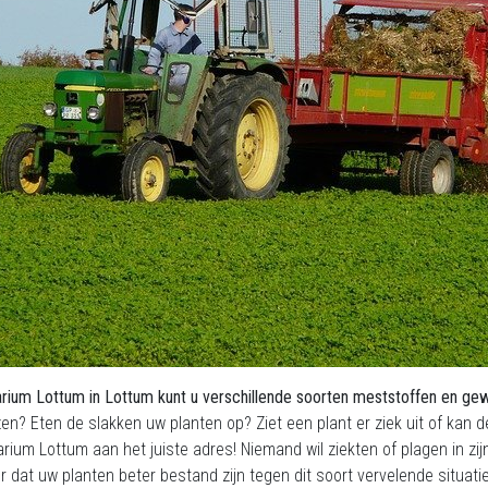
rium Lottum in Lottum kunt u verschillende soorten meststoffen en g
zen? Eten de slakken uw planten op? Ziet een plant er ziek uit of kan
arium Lottum aan het juiste adres! Niemand wil ziekten of plagen in z
r dat uw planten beter bestand zijn tegen dit soort vervelende situati