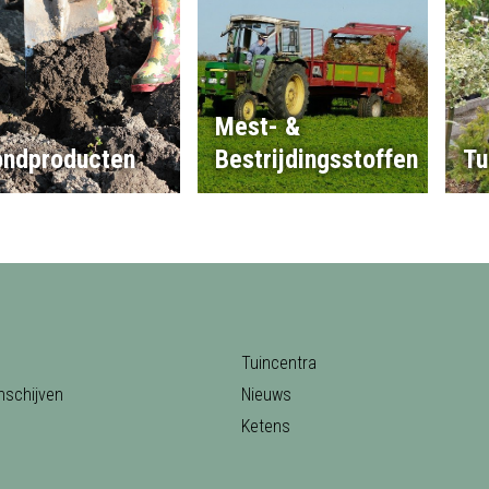
Mest- &
ondproducten
Bestrijdingsstoffen
Tu
Tuincentra
nschijven
Nieuws
Ketens