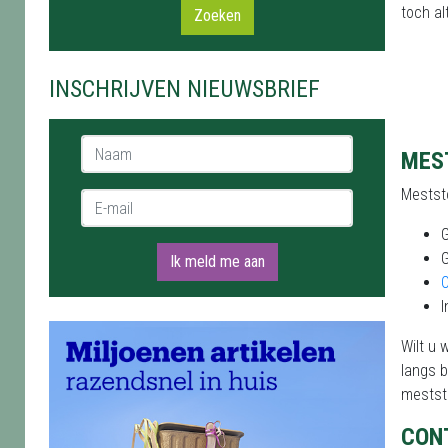
toch al
Zoeken
INSCHRIJVEN NIEUWSBRIEF
Naam *
MES
Meststo
E-mail *
Ik meld me aan
O
I
Wilt u 
langs b
mestst
CON