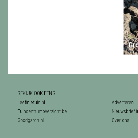
Gr
BEKIJK OOK EENS
Leefinjetuin.nl
Adverteren
Tuincentrumoverzicht.be
Nieuwsbrief i
Goodgardn.nl
Over ons