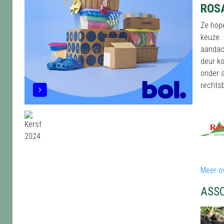
ROS
Ze hope
keuze. 
aandach
deur ko
onder 
rechtsb
Meer o
ASS