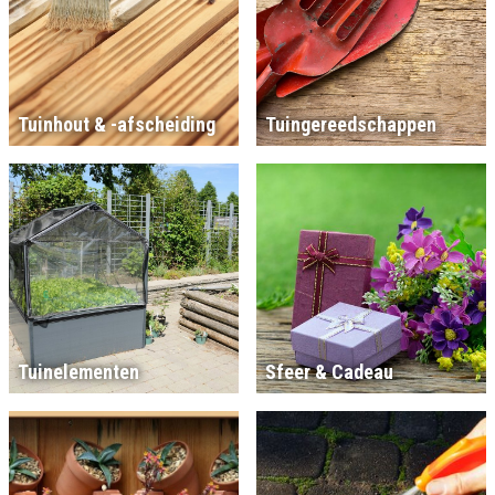
Tuinhout & -afscheiding
Tuingereedschappen
Tuinelementen
Sfeer & Cadeau