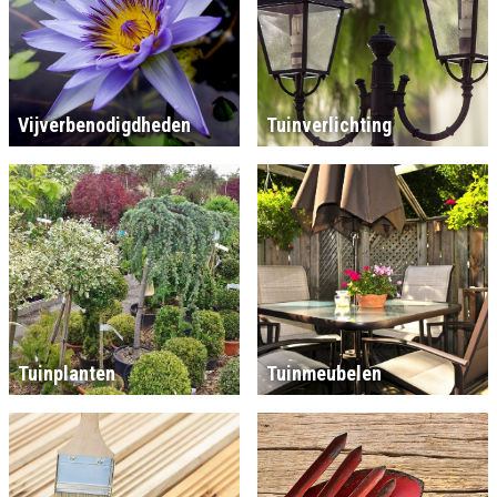
Vijverbenodigdheden
Tuinverlichting
Tuinplanten
Tuinmeubelen