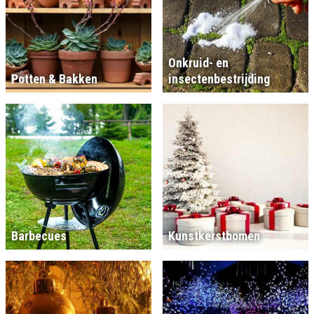
Onkruid- en
Potten & Bakken
insectenbestrijding
Barbecues
Kunstkerstbomen