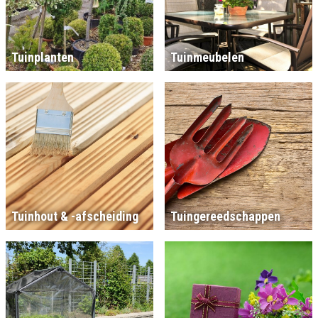
Tuinplanten
Tuinmeubelen
Tuinhout & -afscheiding
Tuingereedschappen