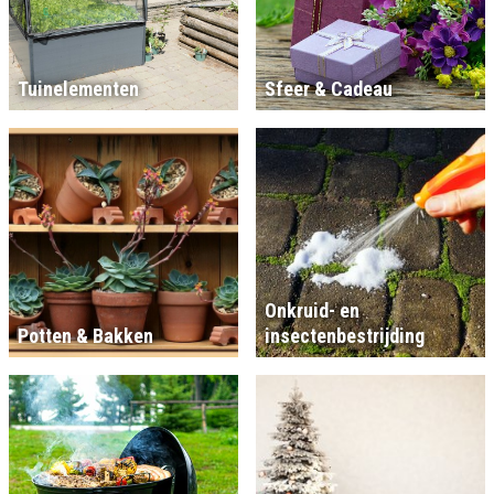
Tuinelementen
Sfeer & Cadeau
Onkruid- en
Potten & Bakken
insectenbestrijding