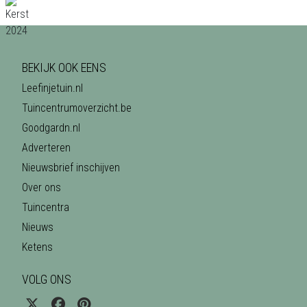
BEKIJK OOK EENS
Leefinjetuin.nl
Tuincentrumoverzicht.be
Goodgardn.nl
Adverteren
Nieuwsbrief inschijven
Over ons
Tuincentra
Nieuws
Ketens
VOLG ONS