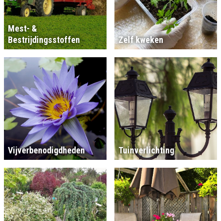
Mest- &
Bestrijdingsstoffen
Zelf kweken
Vijverbenodigdheden
Tuinverlichting