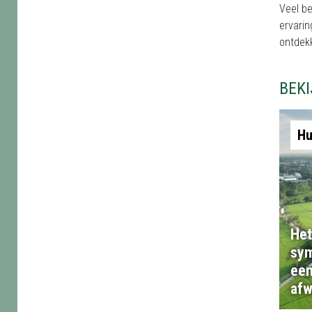
Veel be
ervarin
ontdekk
BEK
Hu
Het
sym
een
afw