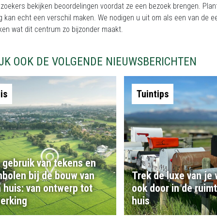
zoekers bekijken beoordelingen voordat ze een bezoek brengen. Plant
g kan echt een verschil maken. We nodigen u uit om als een van de e
en wat dit centrum zo bijzonder maakt.
IJK OOK DE VOLGENDE NIEUWSBERICHTEN
is
Tuintips
 gebruik van tekens en
bolen bij de bouw van
Trek de luxe van je
 huis: van ontwerp tot
ook door in de ruim
erking
huis