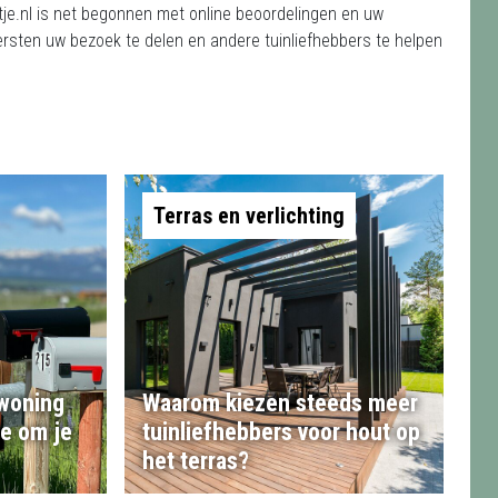
je.nl is net begonnen met online beoordelingen en uw
ersten uw bezoek te delen en andere tuinliefhebbers te helpen
Terras en verlichting
 woning
Waarom kiezen steeds meer
te om je
tuinliefhebbers voor hout op
het terras?