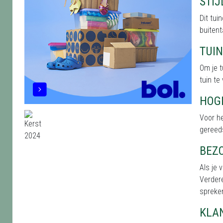
STI
Dit tu
buitent
TUI
Om je t
tuin te
HOG
Voor he
gereed
BEZ
Als je 
Verdere
spreken
KLA