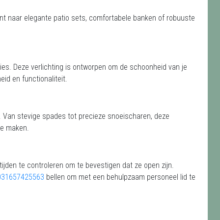
ent naar elegante patio sets, comfortabele banken of robuuste
ies. Deze verlichting is ontworpen om de schoonheid van je
eid en functionaliteit.
. Van stevige spades tot precieze snoeischaren, deze
te maken.
tijden te controleren om te bevestigen dat ze open zijn.
031657425563
bellen om met een behulpzaam personeel lid te