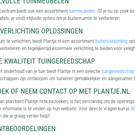
JLVOLLE TUINMEUBELEN
incentrum biedt ook een assortiment
tuinmeubelen
. Of je nu op zoek b
afels, je vindt stijlvolle opties om je buitenruimte te verbeteren.
NVERLICHTING OPLOSSINGEN
uin te verlichten, biedt Plantje.nl een assortiment
buitenverlichting
opt
 verbeteren en tegelijkertijd essentiële verlichting te bieden voor veiligh
E KWALITEIT TUINGEREEDSCHAP
t onderhoud van je tuin biedt Plantje.nl een selectie
tuingereedschap
schappen zijn ontworpen om tuinieren gemakkelijker en aangenamer 
OEK OF NEEM CONTACT OP MET PLANTJE.NL
van plan bent Plantje.nl te bezoeken, is het verstandig om de openings
 informatie is te vinden op hun website. Voor directe vragen kun je
0
 die je graag verder helpt.
NTBEOORDELINGEN