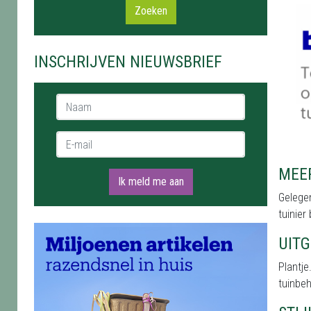
Zoeken
INSCHRIJVEN NIEUWSBRIEF
Naam *
E-mail *
MEER
Ik meld me aan
Gelegen
tuinier
UIT
Plantje
tuinbeh