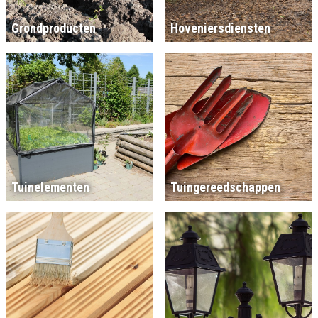
Grondproducten
Hoveniersdiensten
Tuinelementen
Tuingereedschappen