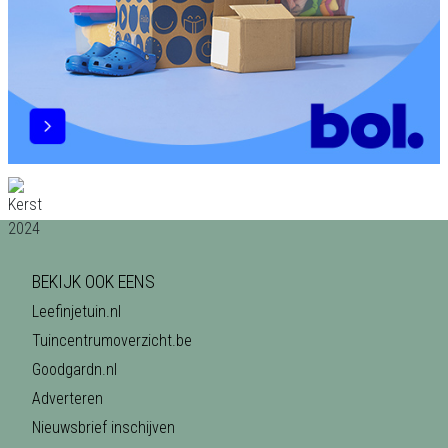
BEKIJK OOK EENS
Leefinjetuin.nl
Tuincentrumoverzicht.be
Goodgardn.nl
Adverteren
Nieuwsbrief inschijven