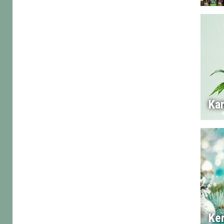
Ka
Ke