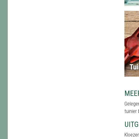
Tu
MEE
Gelegen
tuinier
UIT
Kloeze