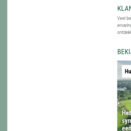
KLA
Veel b
ervarin
ontdekk
BEK
Hu
Het
sym
een