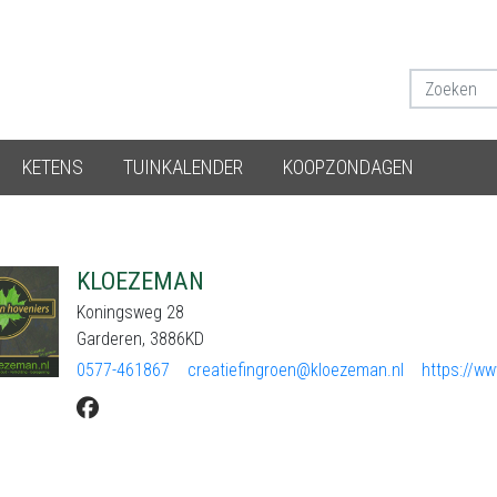
KETENS
TUINKALENDER
KOOPZONDAGEN
KLOEZEMAN
Koningsweg 28
Garderen, 3886KD
0577-461867
creatiefingroen@kloezeman.nl
https://ww