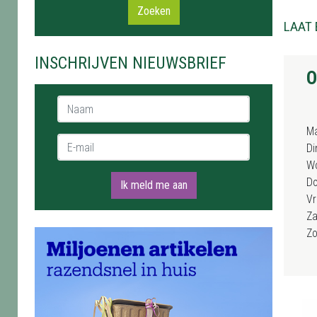
Zoeken
LAAT 
INSCHRIJVEN NIEUWSBRIEF
O
Naam *
M
E-mail *
Di
W
D
Ik meld me aan
Vr
Za
Z