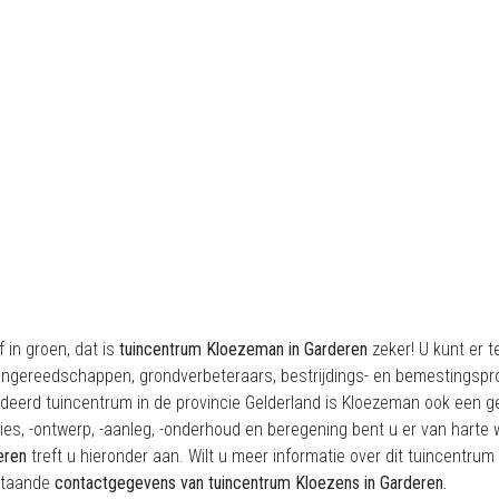
f in groen, dat is
tuincentrum Kloezeman in Garderen
zeker! U kunt er t
ingereedschappen, grondverbeteraars, bestrijdings- en bemestingspr
deerd tuincentrum in de provincie Gelderland is Kloezeman ook een 
ies, -ontwerp, -aanleg, -onderhoud en beregening bent u er van harte
eren
treft u hieronder aan. Wilt u meer informatie over dit tuincentr
staande
contactgegevens van tuincentrum Kloezens in Garderen.