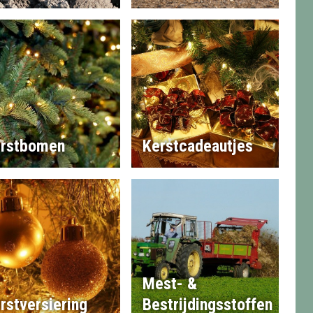
rstbomen
Kerstcadeautjes
Mest- &
rstversiering
Bestrijdingsstoffen