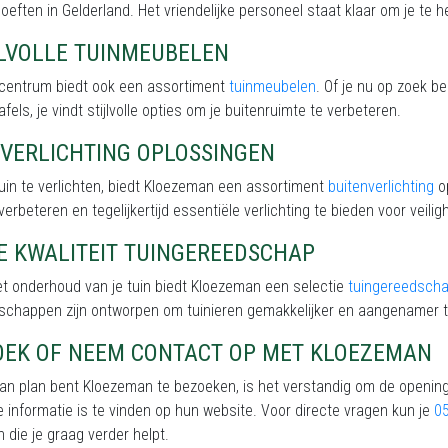
oeften in Gelderland. Het vriendelijke personeel staat klaar om je te he
JLVOLLE TUINMEUBELEN
incentrum biedt ook een assortiment
tuinmeubelen
. Of je nu op zoek b
afels, je vindt stijlvolle opties om je buitenruimte te verbeteren.
NVERLICHTING OPLOSSINGEN
uin te verlichten, biedt Kloezeman een assortiment
buitenverlichting
op
 verbeteren en tegelijkertijd essentiële verlichting te bieden voor veiligh
E KWALITEIT TUINGEREEDSCHAP
t onderhoud van je tuin biedt Kloezeman een selectie
tuingereedsch
schappen zijn ontworpen om tuinieren gemakkelijker en aangenamer 
OEK OF NEEM CONTACT OP MET KLOEZEMAN
van plan bent Kloezeman te bezoeken, is het verstandig om de opening
 informatie is te vinden op hun website. Voor directe vragen kun je
0
 die je graag verder helpt.