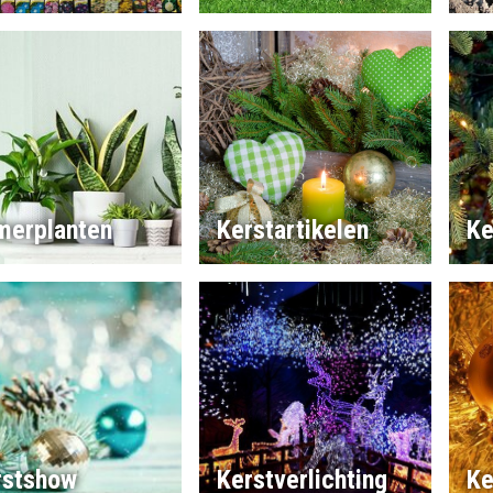
merplanten
Kerstartikelen
Ke
rstshow
Kerstverlichting
Ke