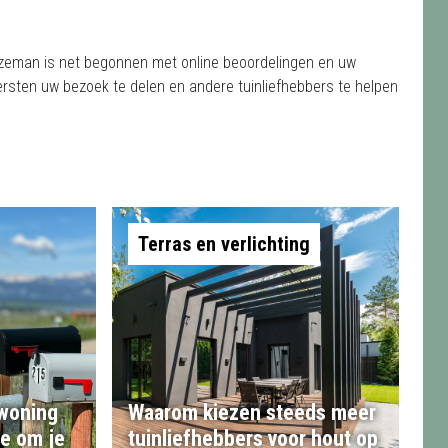
ezeman is net begonnen met online beoordelingen en uw
ersten uw bezoek te delen en andere tuinliefhebbers te helpen
Terras en verlichting
 woning
Waarom kiezen steeds meer
te om je
tuinliefhebbers voor hout op