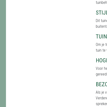
tuinbeh
STI
Dit tu
buitent
TUI
Om je t
tuin te
HOG
Voor he
gereed
BEZ
Als je 
Verdere
spreken