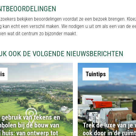
NTBEOORDELINGEN
ezoekers bekijken beoordelingen voordat ze een bezoek brengen. Klo
g kan echt een verschil maken. We nodigen u uit om als een van de e
en wat dit centrum zo bijzonder maakt.
IJK OOK DE VOLGENDE NIEUWSBERICHTEN
is
Tuintips
 gebruik van tekens en
bolen bij de bouw van
Trek de luxe van je
 huis: van ontwerp tot
ook door in de ruim