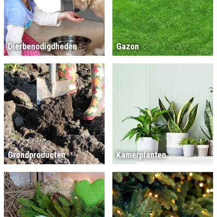
Dierbenodigdheden
Gazon
Grondproducten
Kamerplanten