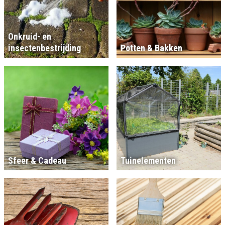
Onkruid- en
insectenbestrijding
Potten & Bakken
Sfeer & Cadeau
Tuinelementen