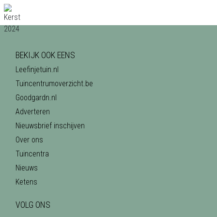
BEKIJK OOK EENS
Leefinjetuin.nl
Tuincentrumoverzicht.be
Goodgardn.nl
Adverteren
Nieuwsbrief inschijven
Over ons
Tuincentra
Nieuws
Ketens
VOLG ONS