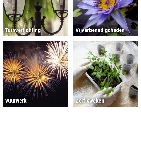
Tuinverlichting
Vijverbenodigdheden
Vuurwerk
Zelf kweken