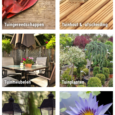
Tuingereedschappen
Tuinhout & -afscheiding
Tuinmeubelen
Tuinplanten