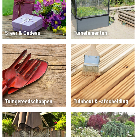
Sfeer & Cadeau
Tuinelementen
Tuingereedschappen
Tuinhout & -afscheiding