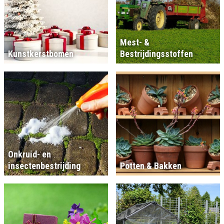
Mest- &
Kunstkerstbomen
Bestrijdingsstoffen
Onkruid- en
insectenbestrijding
Potten & Bakken