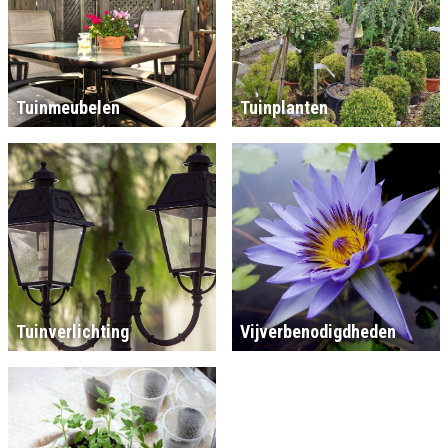
Tuinmeubelen
Tuinplanten
Tuinverlichting
Vijverbenodigdheden