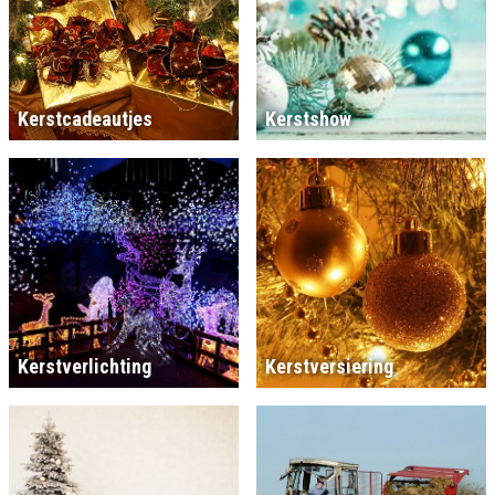
Kerstcadeautjes
Kerstshow
Kerstverlichting
Kerstversiering