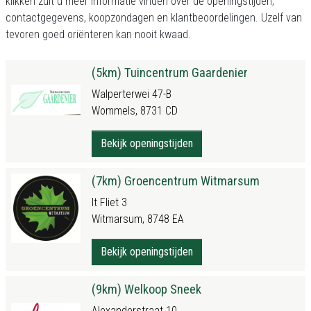
klikken zult u meer informatie vinden over de openingstijden,
contactgegevens, koopzondagen en klantbeoordelingen. Uzelf van
tevoren goed oriënteren kan nooit kwaad.
(5km) Tuincentrum Gaardenier
Walperterwei 47-B
Wommels, 8731 CD
Bekijk openingstijden
(7km) Groencentrum Witmarsum
It Fliet 3
Witmarsum, 8748 EA
Bekijk openingstijden
(9km) Welkoop Sneek
Alexanderstraat 10