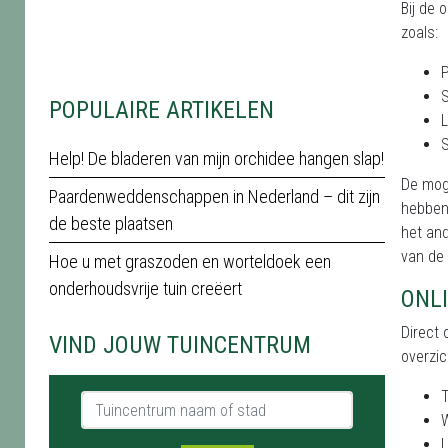
Bij de 
zoals:
P
S
POPULAIRE ARTIKELEN
S
Help! De bladeren van mijn orchidee hangen slap!
De moge
Paardenweddenschappen in Nederland – dit zijn
hebben 
de beste plaatsen
het an
van de 
Hoe u met graszoden en worteldoek een
onderhoudsvrije tuin creëert
ONLI
Direct 
VIND JOUW TUINCENTRUM
overzic
Tuincentrum naam of stad
W
L