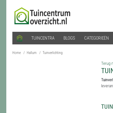
TUINCENTRA
BLOGS
CATEGORIEËN
Home
/
Hallum
/
Tuinverlichting
Terug n
TUI
Tuinver
leveran
TUI