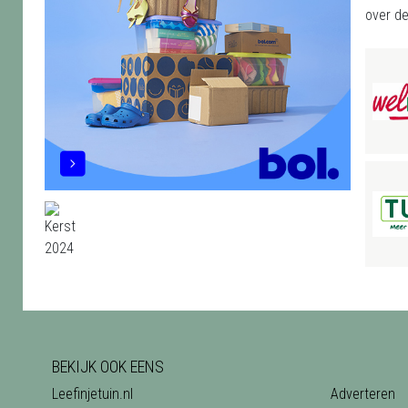
over de
BEKIJK OOK EENS
Leefinjetuin.nl
Adverteren