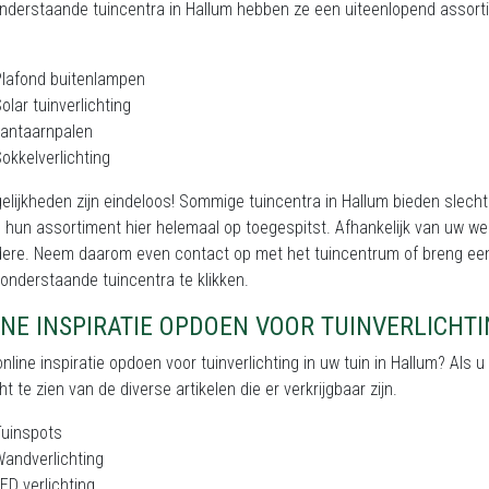
onderstaande tuincentra in Hallum hebben ze een uiteenlopend assortim
lafond buitenlampen
olar tuinverlichting
Lantaarnpalen
okkelverlichting
lijkheden zijn eindeloos! Sommige tuincentra in Hallum bieden slecht
hun assortiment hier helemaal op toegespitst. Afhankelijk van uw wen
dere. Neem daarom even contact op met het tuincentrum of breng een
onderstaande tuincentra te klikken.
NE INSPIRATIE OPDOEN VOOR TUINVERLICHT
online inspiratie opdoen voor tuinverlichting in uw tuin in Hallum? Als 
ht te zien van de diverse artikelen die er verkrijgbaar zijn.
Tuinspots
andverlichting
ED verlichting