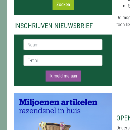
Zoeken
De moge
INSCHRIJVEN NIEUWSBRIEF
toch li
Naam *
E-mail *
Ik meld me aan
OPE
Onderst