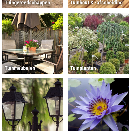
Tuingereedschappen
Tuinhout & -afscheiding
Tuinmeubelen
Tuinplanten