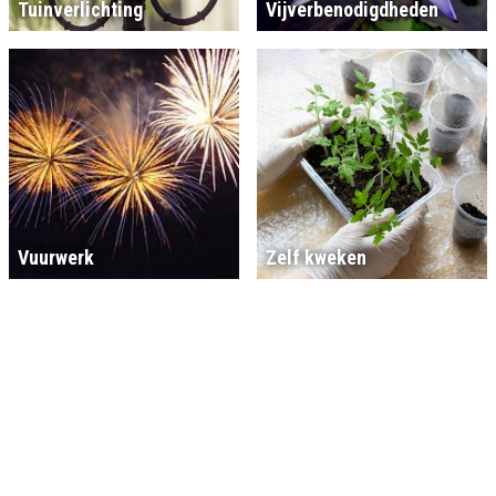
Tuinverlichting
Vijverbenodigdheden
Vuurwerk
Zelf kweken