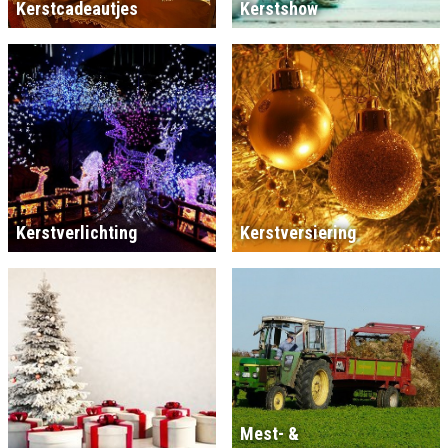
Kerstcadeautjes
Kerstshow
Kerstverlichting
Kerstversiering
Mest- &