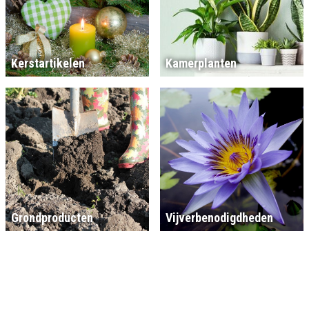
Kerstartikelen
Kamerplanten
Grondproducten
Vijverbenodigdheden