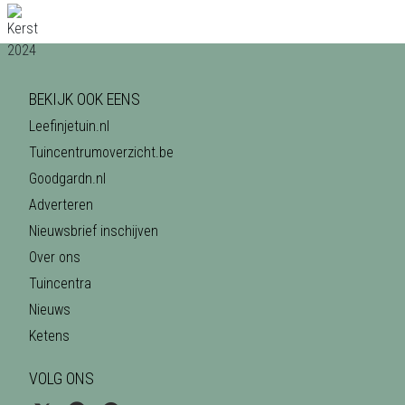
BEKIJK OOK EENS
Leefinjetuin.nl
Tuincentrumoverzicht.be
Goodgardn.nl
Adverteren
Nieuwsbrief inschijven
Over ons
Tuincentra
Nieuws
Ketens
VOLG ONS