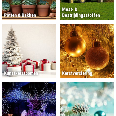
Mest- &
Potten & Bakken
Bestrijdingsstoffen
Kunstkerstbomen
Kerstversiering