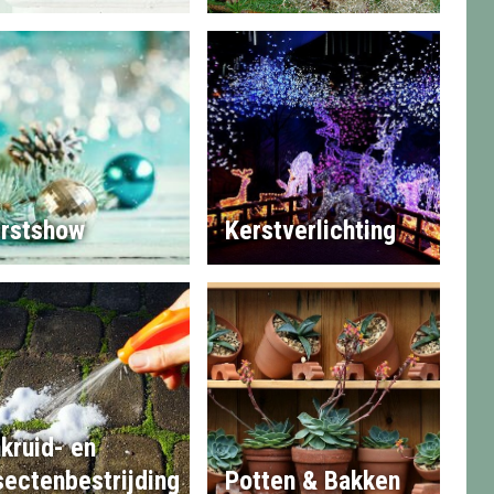
rstshow
Kerstverlichting
kruid- en
sectenbestrijding
Potten & Bakken