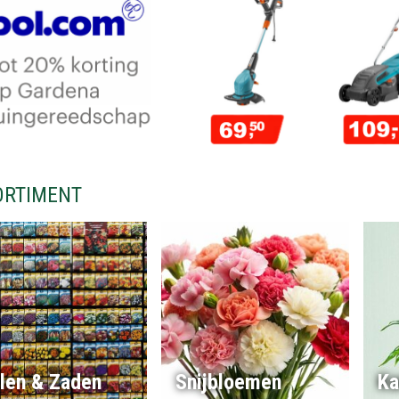
ORTIMENT
llen & Zaden
Snijbloemen
Ka