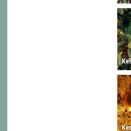
Ke
Ker