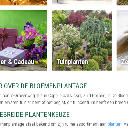
eer & Cadeau
Tuinplanten
Ze
R OVER DE BLOEMENPLANTAGE
 aan 's-Gravenweg 104 in Capelle a/d IJssel, Zuid Holland, is De Bloe
en ervaren tuinier bent of net begint, dit tuincentrum heeft een bree
GEBREIDE PLANTENKEUZE
emenplantage staat bekend om zijn ruime assortiment aan
planten
. V