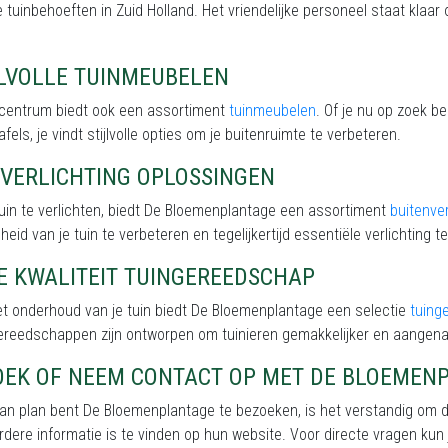
e tuinbehoeften in Zuid Holland. Het vriendelijke personeel staat klaar
JLVOLLE TUINMEUBELEN
incentrum biedt ook een assortiment
tuinmeubelen
. Of je nu op zoek b
afels, je vindt stijlvolle opties om je buitenruimte te verbeteren.
NVERLICHTING OPLOSSINGEN
uin te verlichten, biedt De Bloemenplantage een assortiment
buitenver
eid van je tuin te verbeteren en tegelijkertijd essentiële verlichting te
E KWALITEIT TUINGEREEDSCHAP
et onderhoud van je tuin biedt De Bloemenplantage een selectie
tuing
ereedschappen zijn ontworpen om tuinieren gemakkelijker en aangen
OEK OF NEEM CONTACT OP MET DE BLOEMEN
van plan bent De Bloemenplantage te bezoeken, is het verstandig om 
erdere informatie is te vinden op hun website. Voor directe vragen kun