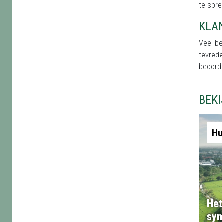
te spre
KLA
Veel b
tevred
beoord
BEK
Hu
Het
sym