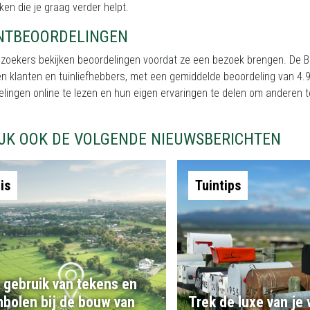
ken die je graag verder helpt.
NTBEOORDELINGEN
ezoekers bekijken beoordelingen voordat ze een bezoek brengen. De B
en klanten en tuinliefhebbers, met een gemiddelde beoordeling van 
elingen online te lezen en hun eigen ervaringen te delen om anderen
IJK OOK DE VOLGENDE NIEUWSBERICHTEN
is
Tuintips
 gebruik van tekens en
bolen bij de bouw van
Trek de luxe van je