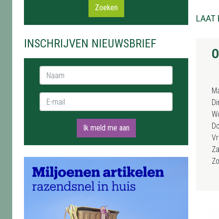
Zoeken
LAAT 
INSCHRIJVEN NIEUWSBRIEF
O
Naam *
M
E-mail *
Di
W
D
Ik meld me aan
Vr
Za
Z