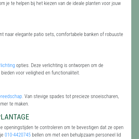
 om je te helpen bij het kiezen van de ideale planten voor jouw
ent naar elegante patio sets, comfortabele banken of robuuste
lichting
opties. Deze verlichting is ontworpen om de
 bieden voor veiligheid en functionaliteit.
ereedschap
. Van stevige spades tot precieze snoeischaren,
amer te maken.
PLANTAGE
de openingstijden te controleren om te bevestigen dat ze open
 je
010-4420745
bellen om met een behulpzaam personeel lid