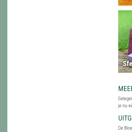
Sf
MEE
Gelegen
je nu e
UIT
De Blo