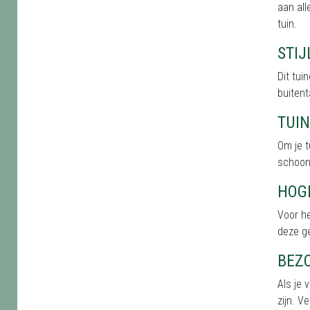
aan all
tuin.
STI
Dit tu
buitent
TUI
Om je t
schoonh
HOG
Voor h
deze g
BEZ
Als je 
zijn. V