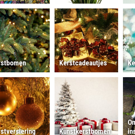
rstbomen
Kerstcadeautjes
Ke
On
stversiering
Kunstkerstbomen
in