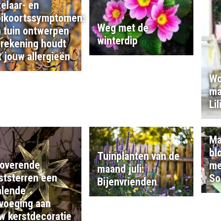
elaar- en
ikoortssymptomen:
Weg met de
 tuin ontwerpen
winterdip
 rekening houdt
 jouw allergieën
Wo
ma
Li
Ma
bl
Tuinplanten van de
overende
me
maand juli:
ststerren een
So
Bijenvrienden
alende
voeging aan
w kerstdecoratie