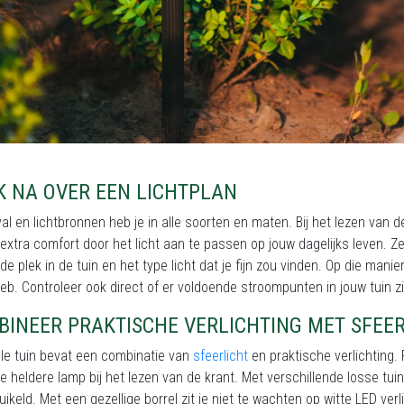
K NA OVER EEN LICHTPLAN
val en lichtbronnen heb je in alle soorten en maten. Bij het lezen van d
extra comfort door het licht aan te passen op jouw dagelijks leven. Ze
de plek in de tuin en het type licht dat je fijn zou vinden. Op die manier 
eb. Controleer ook direct of er voldoende stroompunten in jouw tuin z
BINEER PRAKTISCHE VERLICHTING MET SFEE
le tuin bevat een combinatie van
sfeerlicht
en praktische verlichting. P
le heldere lamp bij het lezen van de krant. Met verschillende losse tui
ruikeld. Met een gezellige borrel zit je niet te wachten op witte LED verl