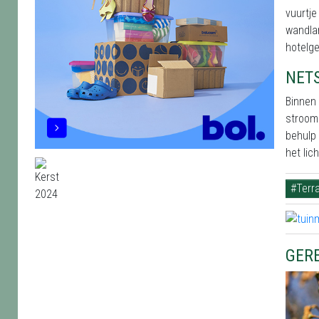
vuurtje
wandlam
hotelg
NET
Binnen 
stroomp
behulp
het lic
#Terra
GER