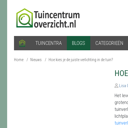
TUINCENTRA
BLOGS
CATEGORIEËN
Home
/
Nieuws
/
Hoe kies je de juiste verlichting in de tuin?
HOE
Lisa
Het le
grotend
tuinver
lichtpl
tuinver