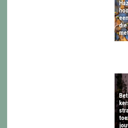
Haz
hoo
een
die
met
Bet
ker
str
toe
jou