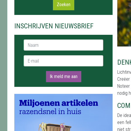
Zoeken
INSCHRIJVEN NIEUWSBRIEF
Naam *
E-mail *
DEN
Lichtin
Ik meld me aan
Creëer 
Noteer 
nodig h
COM
De idea
een fel
niet st