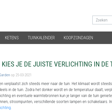
KETENS
TUINKALENDER
KOOPZONDAGEN
 KIES JE DE JUISTE VERLICHTING IN DE 
 Garden
op 25-03-2021
ven verplaatst zich steeds meer naar de tuin. Het klimaat wordt ste
eels in de tuin. Zodra het donker wordt en de temperatuur daalt, ver
lichting en eventuele warmtebronnen kun je langer van de tuin geniet
annen, stroompunten, verschillende soorten lampen en schakelaars. In
lichting
.