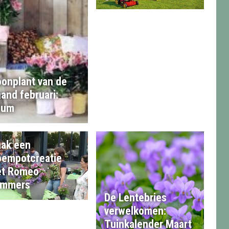
onplant van de
and februari:
lium
ak een
oempotcreatie
t Romeo
mmers
De Lentebries
verwelkomen:
Tuinkalender Maart