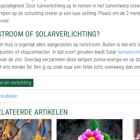
 gezelligheid. Door tuinverlichting op te nemen in het tuinontwerp creëer
pen op de schutting creëer je een luxe setting. Plaats om de 2 mete
evoel.
STROOM OF SOLARVERLICHTING?
in huis is eigenlijk alles aangesloten op netstroom. Buiten is dat iets l
unten of stopcontacten. In dat soort gevallen biedt Solar
tuinverlicht
 van de zon. Overdag verzamelen deze lampen zonne-energie en op d
ht iets minder fel. Ben jij op zoek naar een feller licht, overweeg dan
s en verlichting
ELATEERDE ARTIKELEN