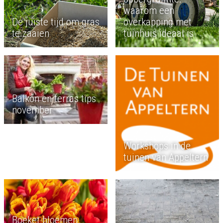
waarom een
De juiste tijd om gras
overkapping met
te zaaien
tuinhuis ideaal is
Balkon en terras tips
november
Workshops in de
tuinen van Appeltern
Boeket bloemen