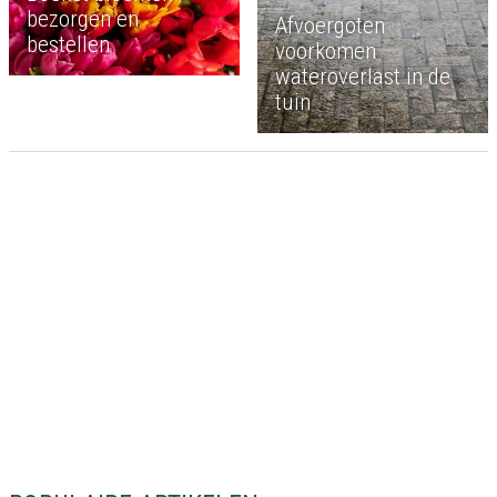
bezorgen en
Afvoergoten
bestellen
voorkomen
wateroverlast in de
tuin