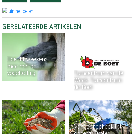
GERELATEERDE ARTIKELEN
Doe dit weekend
mee met de
vogeltelling
Tuincentrum van de
Week: Tuincentrum
de Boet
Van loungehoek tot
opbergruimte: