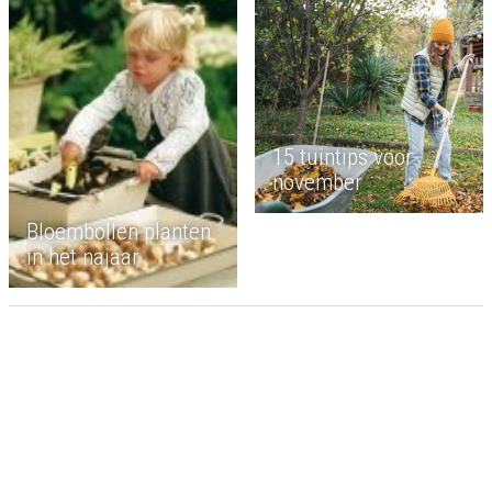
15 tuintips voor
november
Bloembollen planten
in het najaar