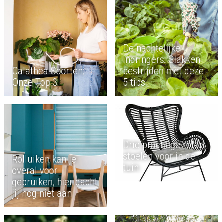
De nachtelijke
indringers: Slakken
Calathea Soorten:
bestrijden met deze
Onze Top 3
5 tips
Drie prachtige rotan
stoelen voor in de
Rolluiken kan je
tuin
overal voor
gebruiken, hier dacht
jij nog niet aan