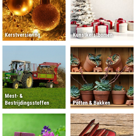
Kerstversiering
Kunstkerstbomen
Mest- &
Bestrijdingsstoffen
Potten & Bakken