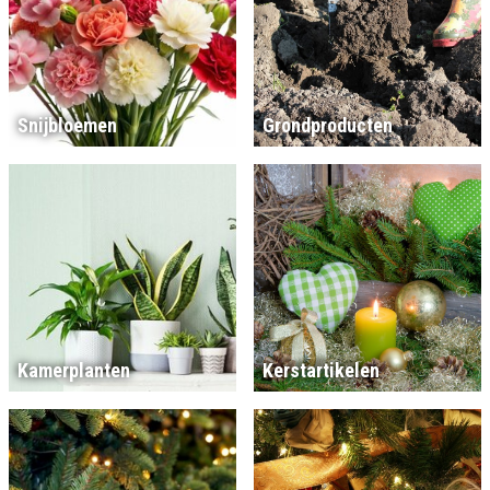
Snijbloemen
Grondproducten
Kamerplanten
Kerstartikelen