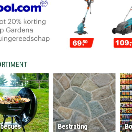
ORTIMENT
rbecues
Bestrating
Bo