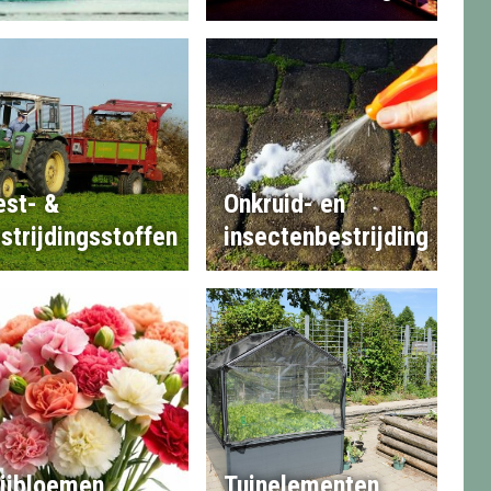
st- &
Onkruid- en
strijdingsstoffen
insectenbestrijding
ijbloemen
Tuinelementen