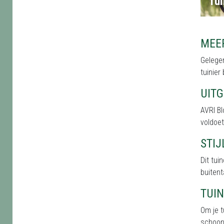
Tui
MEE
Gelegen
tuinier
UIT
AVRI B
voldoet
STI
Dit tu
buitent
TUI
Om je t
schoonh