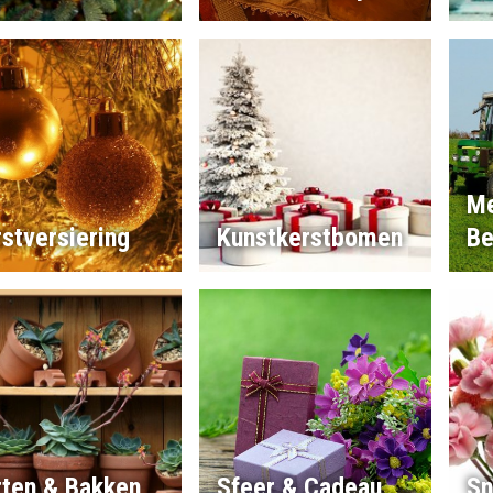
Me
stversiering
Kunstkerstbomen
Be
tten & Bakken
Sfeer & Cadeau
Sn