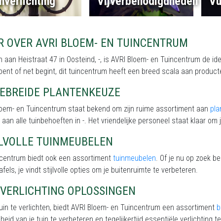
nverlichting
Vijverbenodigdheden
Vu
R OVER AVRI BLOEM- EN TUINCENTRUM
 aan Heistraat 47 in Oosteind, -, is AVRI Bloem- en Tuincentrum de ide
 bent of net begint, dit tuincentrum heeft een breed scala aan produc
GEBREIDE PLANTENKEUZE
loem- en Tuincentrum staat bekend om zijn ruime assortiment aan
pla
 aan alle tuinbehoeften in -. Het vriendelijke personeel staat klaar om 
JLVOLLE TUINMEUBELEN
incentrum biedt ook een assortiment
tuinmeubelen
. Of je nu op zoek b
afels, je vindt stijlvolle opties om je buitenruimte te verbeteren.
NVERLICHTING OPLOSSINGEN
uin te verlichten, biedt AVRI Bloem- en Tuincentrum een assortiment
b
eid van je tuin te verbeteren en tegelijkertijd essentiële verlichting te