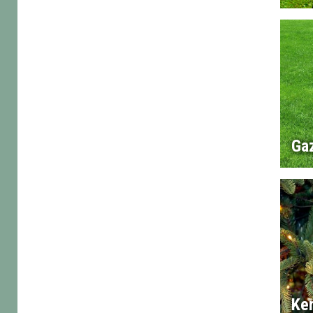
Ga
Ke