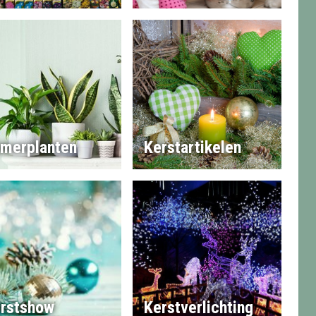
merplanten
Kerstartikelen
rstshow
Kerstverlichting