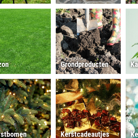
zon
Grondproducten
Ka
rstbomen
Kerstcadeautjes
Ke