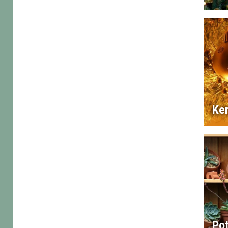
Ker
Po