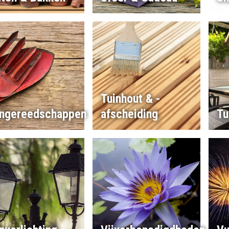
Tuinhout & -
ingereedschappen
afscheiding
Tu