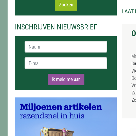
Zoeken
LAAT 
INSCHRIJVEN NIEUWSBRIEF
O
Naam *
M
E-mail *
Di
W
D
Ik meld me aan
Vr
Za
Z