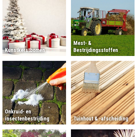
Mest- &
Kunstkerstbomen
Bestrijdingsstoffen
Onkruid- en
insectenbestrijding
Tuinhout & -afscheiding