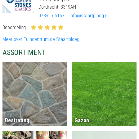
Dordrecht, 3319AH
078-6165167
info@staartploeg.nl
Beoordeling
Meer over Tuincentrum de Staartploeg
ASSORTIMENT
Bestrating
Gazon