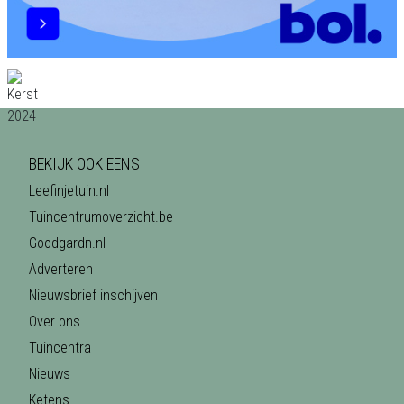
BEKIJK OOK EENS
Leefinjetuin.nl
Tuincentrumoverzicht.be
Goodgardn.nl
Adverteren
Nieuwsbrief inschijven
Over ons
Tuincentra
Nieuws
Ketens