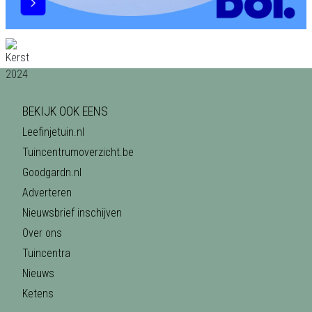
BEKIJK OOK EENS
Leefinjetuin.nl
Tuincentrumoverzicht.be
Goodgardn.nl
Adverteren
Nieuwsbrief inschijven
Over ons
Tuincentra
Nieuws
Ketens