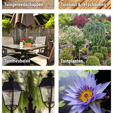
Tuingereedschappen
Tuinhout & -afscheiding
Tuinmeubelen
Tuinplanten