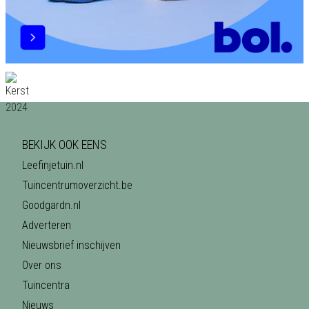
BEKIJK OOK EENS
Leefinjetuin.nl
Tuincentrumoverzicht.be
Goodgardn.nl
Adverteren
Nieuwsbrief inschijven
Over ons
Tuincentra
Nieuws