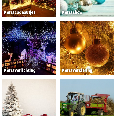
Kerstcadeautjes
Kerstshow
Kerstverlichting
Kerstversiering