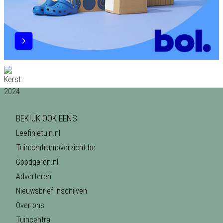
BEKIJK OOK EENS
Leefinjetuin.nl
Tuincentrumoverzicht.be
Goodgardn.nl
Adverteren
Nieuwsbrief inschijven
Over ons
Tuincentra