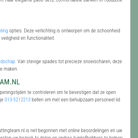
hting
opties. Deze verlichting is ontworpen om de schoonheid
veiligheid en functionaliteit.
edschap
. Van stevige spades tot precieze snoeischaren, deze
te maken.
EAM.NL
openingstijden te controleren om te bevestigen dat ze open
 je
013-5212213
bellen om met een behulpzaam personeel lid
ttingteam.nl is net begonnen met online beoordelingen en uw
ersten uw bezoek te delen en andere tuinliefhebbers te helpen