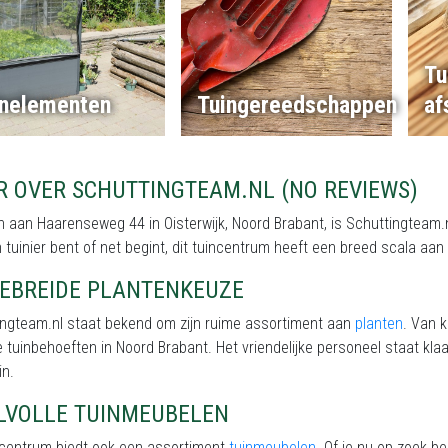
Tu
inelementen
Tuingereedschappen
af
R OVER SCHUTTINGTEAM.NL (NO REVIEWS)
 aan Haarenseweg 44 in Oisterwijk, Noord Brabant, is Schuttingteam.nl
 tuinier bent of net begint, dit tuincentrum heeft een breed scala aa
GEBREIDE PLANTENKEUZE
ingteam.nl staat bekend om zijn ruime assortiment aan
planten
. Van k
e tuinbehoeften in Noord Brabant. Het vriendelijke personeel staat klaa
in.
JLVOLLE TUINMEUBELEN
incentrum biedt ook een assortiment
tuinmeubelen
. Of je nu op zoek b