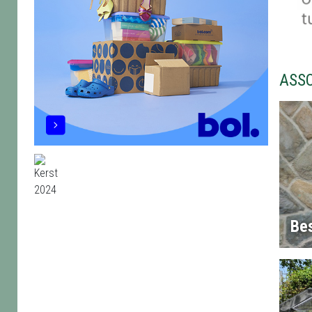
ASS
Bes