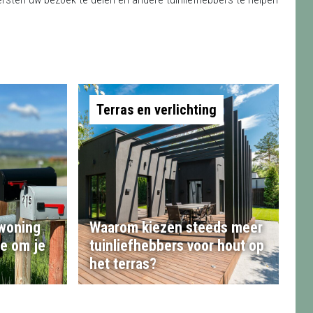
Terras en verlichting
 woning
Waarom kiezen steeds meer
te om je
tuinliefhebbers voor hout op
het terras?