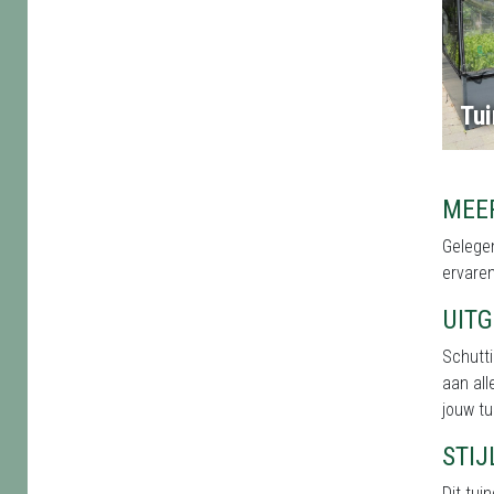
Tu
MEE
Gelegen
ervaren
UIT
Schutt
aan all
jouw tu
STI
Dit tu