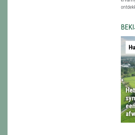
ontdekk
BEK
Hu
Het
sym
een
afw