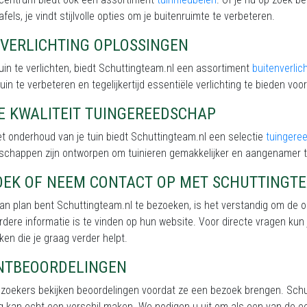
afels, je vindt stijlvolle opties om je buitenruimte te verbeteren.
NVERLICHTING OPLOSSINGEN
uin te verlichten, biedt Schuttingteam.nl een assortiment
buitenverlic
tuin te verbeteren en tegelijkertijd essentiële verlichting te bieden voor 
E KWALITEIT TUINGEREEDSCHAP
t onderhoud van je tuin biedt Schuttingteam.nl een selectie
tuingere
schappen zijn ontworpen om tuinieren gemakkelijker en aangenamer 
OEK OF NEEM CONTACT OP MET SCHUTTINGT
van plan bent Schuttingteam.nl te bezoeken, is het verstandig om de 
erdere informatie is te vinden op hun website. Voor directe vragen kun
ken die je graag verder helpt.
NTBEOORDELINGEN
ezoekers bekijken beoordelingen voordat ze een bezoek brengen. Schu
g kan echt een verschil maken. We nodigen u uit om als een van de e