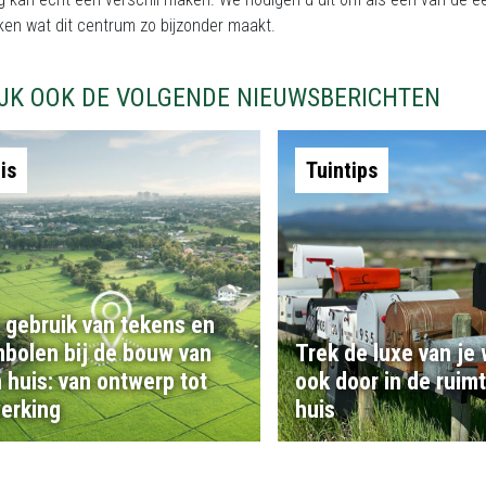
en wat dit centrum zo bijzonder maakt.
IJK OOK DE VOLGENDE NIEUWSBERICHTEN
is
Tuintips
 gebruik van tekens en
bolen bij de bouw van
Trek de luxe van je
 huis: van ontwerp tot
ook door in de ruim
erking
huis