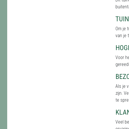
buitent
TUI
Om je t
van je 
HOG
Voor he
gereed
BEZ
Als je 
zijn. V
te spre
KLA
Veel b
ervarin