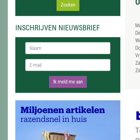
O
Zoeken
M
INSCHRIJVEN NIEUWSBRIEF
Di
W
Naam *
D
Vr
E-mail *
Za
Z
Ik meld me aan