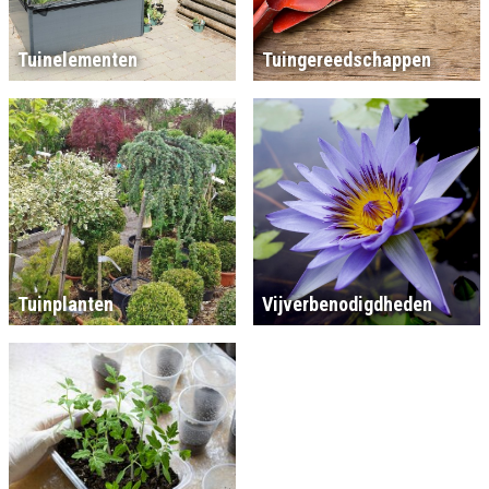
Tuinelementen
Tuingereedschappen
Tuinplanten
Vijverbenodigdheden