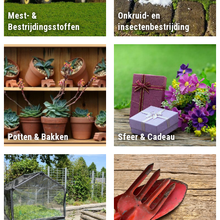
Mest- &
Onkruid- en
Bestrijdingsstoffen
insectenbestrijding
Potten & Bakken
Sfeer & Cadeau