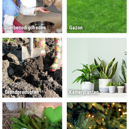
Dierbenodigdheden
Gazon
Grondproducten
Kamerplanten