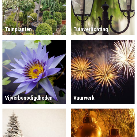
Tuinplanten
Tuinverlichting
Vijverbenodigdheden
Vuurwerk