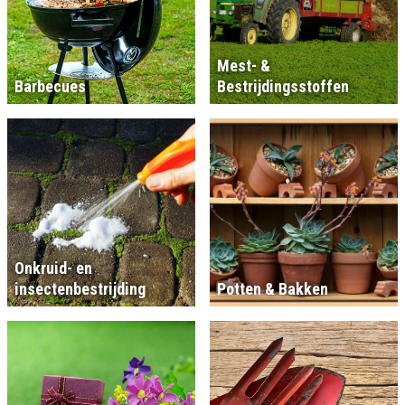
Mest- &
Barbecues
Bestrijdingsstoffen
Onkruid- en
insectenbestrijding
Potten & Bakken