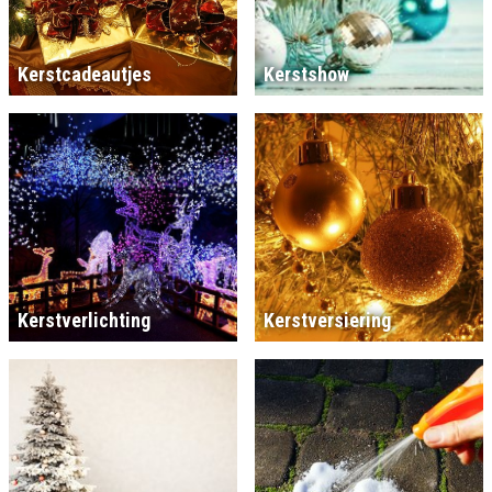
Kerstcadeautjes
Kerstshow
Kerstverlichting
Kerstversiering