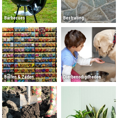
Barbecues
Bestrating
Bollen & Zaden
Dierbenodigdheden