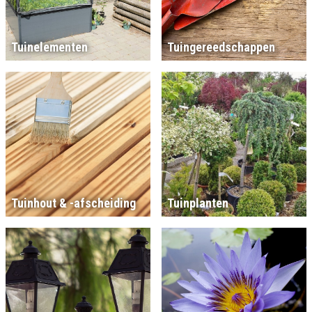
Tuinelementen
Tuingereedschappen
Tuinhout & -afscheiding
Tuinplanten