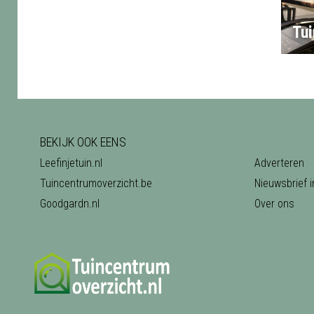
Tu
BEKIJK OOK EENS
Leefinjetuin.nl
Adverteren
Tuincentrumoverzicht.be
Nieuwsbrief i
Goodgardn.nl
Over ons