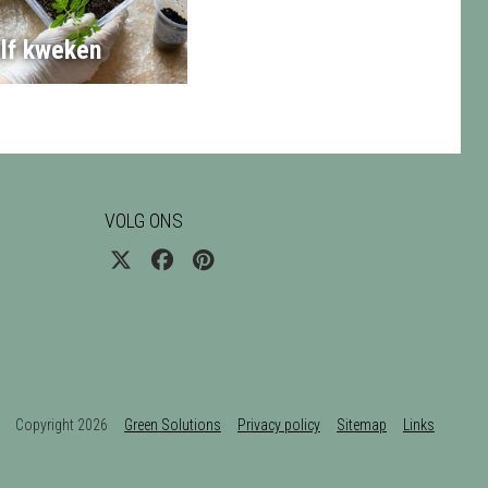
lf kweken
VOLG ONS
Copyright 2026
Green Solutions
Privacy policy
Sitemap
Links