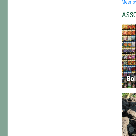
Meer o
ASS
Bo