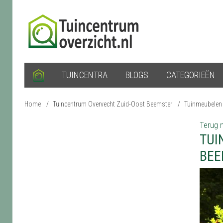
TUINCENTRA
BLOGS
CATEGORIEËN
Home
/
Tuincentrum Overvecht Zuid-Oost Beemster
/
Tuinmeubelen
Terug n
TUI
BEE