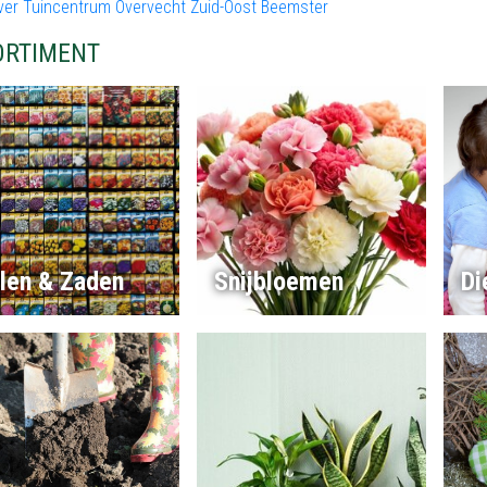
ver Tuincentrum Overvecht Zuid-Oost Beemster
ORTIMENT
llen & Zaden
Snijbloemen
Di