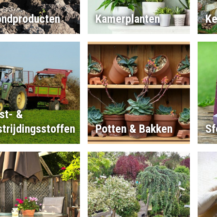
ondproducten
Kamerplanten
Ke
st- &
trijdingsstoffen
Potten & Bakken
Sf