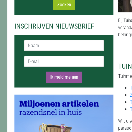
Zoeken
Bij
Tuin
INSCHRIJVEN NIEUWSBRIEF
verand
belangr
Naam *
E-mail *
TUI
Tuinmeu
Ik meld me aan
T
T
Wilt u 
parasol