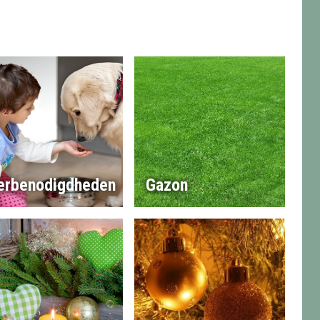
erbenodigdheden
Gazon