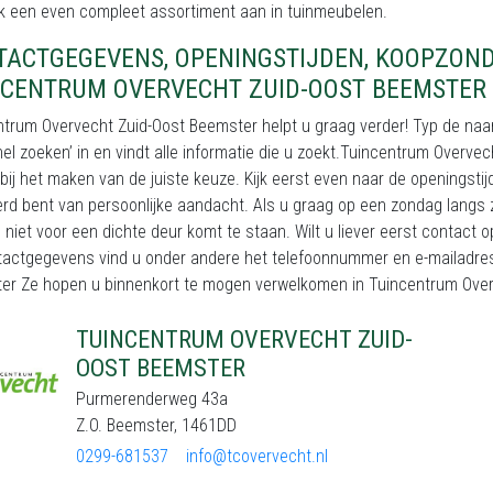
jk een even compleet assortiment aan in tuinmeubelen.
TACTGEGEVENS, OPENINGSTIJDEN, KOOPZON
NCENTRUM OVERVECHT ZUID-OOST BEEMSTER
ntrum Overvecht Zuid-Oost Beemster helpt u graag verder! Typ de naa
nel zoeken’ in en vindt alle informatie die u zoekt.Tuincentrum Overv
bij het maken van de juiste keuze. Kijk eerst even naar de openingst
rd bent van persoonlijke aandacht. Als u graag op een zondag langs z
 niet voor een dichte deur komt te staan. Wilt u liever eerst contact 
tactgegevens vind u onder andere het telefoonnummer en e-mailadres.
er Ze hopen u binnenkort te mogen verwelkomen in Tuincentrum Over
TUINCENTRUM OVERVECHT ZUID-
OOST BEEMSTER
Purmerenderweg 43a
Z.O. Beemster, 1461DD
0299-681537
info@tcovervecht.nl