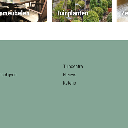
inmeubelen
Tuinplanten
Ze
Tuincentra
nschijven
Nieuws
Ketens