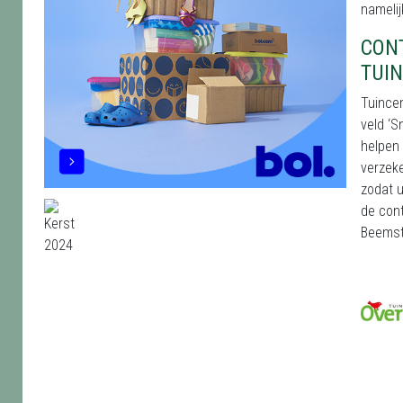
nameli
CON
TUI
Tuince
veld ‘S
helpen 
verzeke
zodat u
de con
Beemst