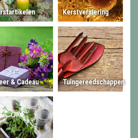
rstartikelen
Kerstversiering
eer & Cadeau
Tuingereedschappen