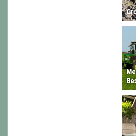
Gr
Me
Bes