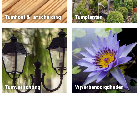
Tuinhout & -afscheiding
Tuinplanten
Tuinverlichting
Vijverbenodigdheden