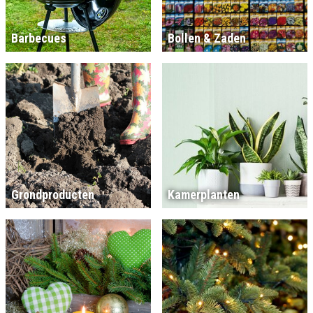
Barbecues
Bollen & Zaden
Grondproducten
Kamerplanten