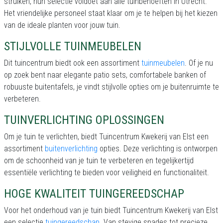
struiken, hun selectie voldoet aan alle tuinbehoeften in Utrecht.
Het vriendelijke personeel staat klaar om je te helpen bij het kiezen
van de ideale planten voor jouw tuin.
STIJLVOLLE TUINMEUBELEN
Dit tuincentrum biedt ook een assortiment
tuinmeubelen
. Of je nu
op zoek bent naar elegante patio sets, comfortabele banken of
robuuste buitentafels, je vindt stijlvolle opties om je buitenruimte te
verbeteren.
TUINVERLICHTING OPLOSSINGEN
Om je tuin te verlichten, biedt Tuincentrum Kwekerij van Elst een
assortiment
buitenverlichting
opties. Deze verlichting is ontworpen
om de schoonheid van je tuin te verbeteren en tegelijkertijd
essentiële verlichting te bieden voor veiligheid en functionaliteit.
HOGE KWALITEIT TUINGEREEDSCHAP
Voor het onderhoud van je tuin biedt Tuincentrum Kwekerij van Elst
een selectie
tuingereedschap
. Van stevige spades tot precieze