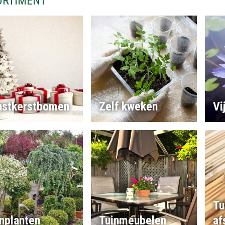
ORTIMENT
nstkerstbomen
Zelf kweken
Vi
Tu
nplanten
Tuinmeubelen
af