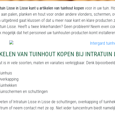
atuin Lisse in Lisse kunt u artikelen van tuinhout kopen
voor in uw tuin. Ho
aan palen, planken en hout voor onder andere vlonders, schermen, ove
 uitgebreid gaat klussen of dat u meer naar kant en klare producten zoe
ratuin Lisse. Heeft u twee linkerhanden? Geen probleem! Neem even co
k mogelijk dat het personeel uw tuinhouten producten komt installeren
KELEN VAN TUINHOUT KOPEN BIJ INTRATUIN 
t is in vele soorten, maten en variaties verkrijgbaar. Denk bijvoorbeel
Tuinhuis
Overkapping
Tuinhekken
Tuinschermen en schuttingen
weten of Intratuin Lisse in Lisse de schuttingen, overkapping of tuinh
trum of neem contact met ze op. Niet ieder tuincentrum biedt nameli