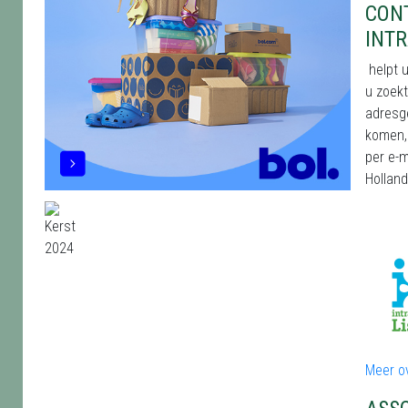
CON
INTR
helpt u
u zoekt
adresge
komen, 
per e-m
Holland
Meer ov