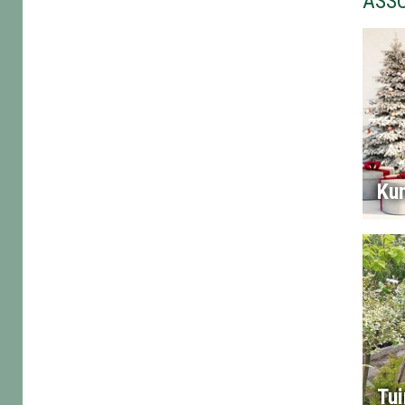
ASS
Ku
Tui