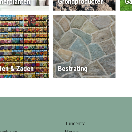
merplanten
Grondproducten
Ga
llen & Zaden
Bestrating
Tuincentra