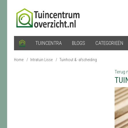
TUINCENTRA
BLOGS
CATEGORIEËN
Home
/
Intratuin Lisse
/
Tuinhout & -afscheiding
Terug n
TUI