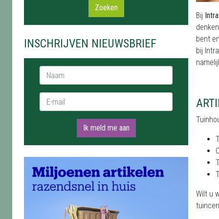
Zoeken
Bij
Intr
denken 
bent en
INSCHRIJVEN NIEUWSBRIEF
bij Int
namelij
Naam *
E-mail *
ARTI
Tuinhou
Ik meld me aan
Wilt u 
tuincen