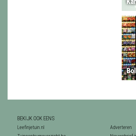
Ka
Bo
BEKIJK OOK EENS
Leefinjetuin.nl
Adverteren