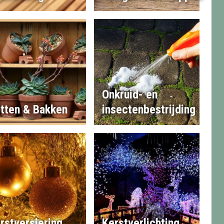
Onkruid- en
tten & Bakken
insectenbestrijding
rstversiering
Kerstverlichting