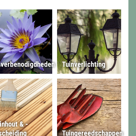
jverbenodigdheden
Tuinverlichting
inhout & -
scheiding
Tuingereedschappen