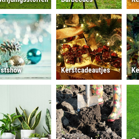
rstshow
Kerstcadeautjes
Ke