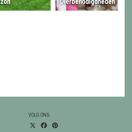
zon
Dierbenodigdheden
VOLG ONS