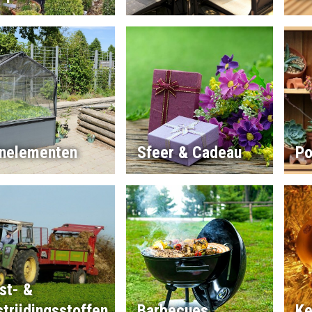
inelementen
Sfeer & Cadeau
Po
st- &
trijdingsstoffen
Barbecues
Ke