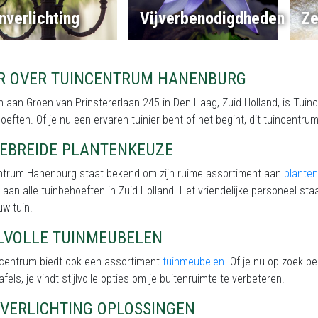
nverlichting
Vijverbenodigdheden
Ze
R OVER TUINCENTRUM HANENBURG
 aan Groen van Prinstererlaan 245 in Den Haag, Zuid Holland, is Tuin
oeften. Of je nu een ervaren tuinier bent of net begint, dit tuincent
GEBREIDE PLANTENKEUZE
ntrum Hanenburg staat bekend om zijn ruime assortiment aan
planten
 aan alle tuinbehoeften in Zuid Holland. Het vriendelijke personeel staa
uw tuin.
JLVOLLE TUINMEUBELEN
incentrum biedt ook een assortiment
tuinmeubelen
. Of je nu op zoek b
afels, je vindt stijlvolle opties om je buitenruimte te verbeteren.
NVERLICHTING OPLOSSINGEN