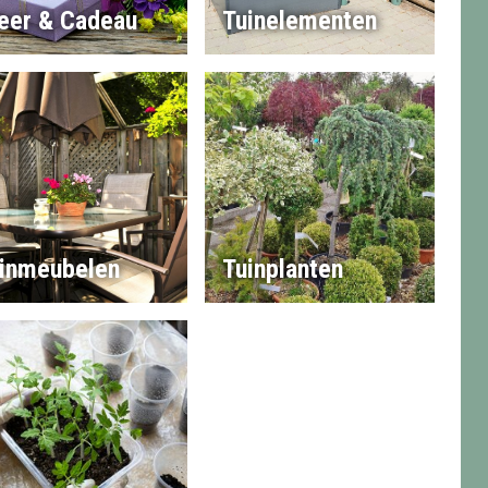
eer & Cadeau
Tuinelementen
inmeubelen
Tuinplanten