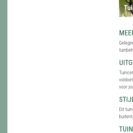
Tui
MEE
Gelegen
tuinbeh
UIT
Tuince
voldoet
voor jo
STI
Dit tu
buitent
TUI