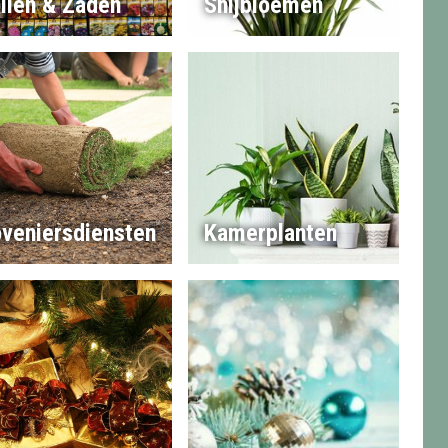
llen & Zaden
Snijbloemen
veniersdiensten
Kamerplanten