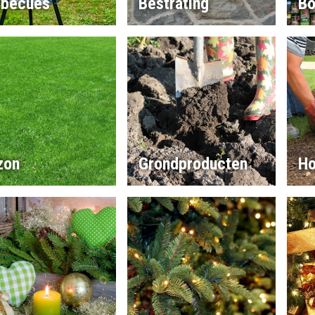
rbecues
Bestrating
Bo
zon
Grondproducten
Ho