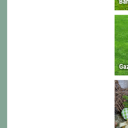
Ba
Ga