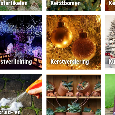
startikelen
Kerstbomen
Ke
stverlichting
Kerstversiering
Ku
ruid- en