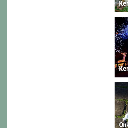
Ker
Ker
Onk