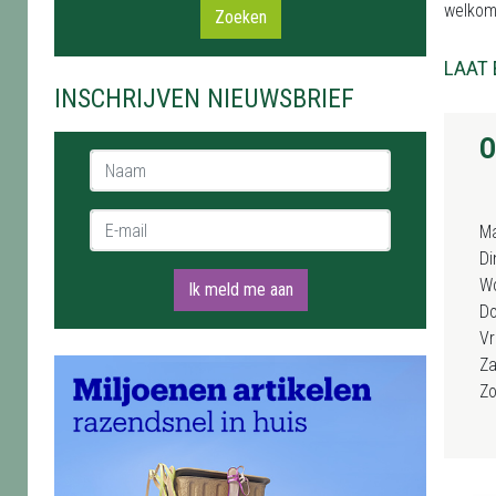
welkom
Zoeken
LAAT 
INSCHRIJVEN NIEUWSBRIEF
O
Naam *
E-mail *
M
Di
W
Ik meld me aan
D
Vr
Za
Z