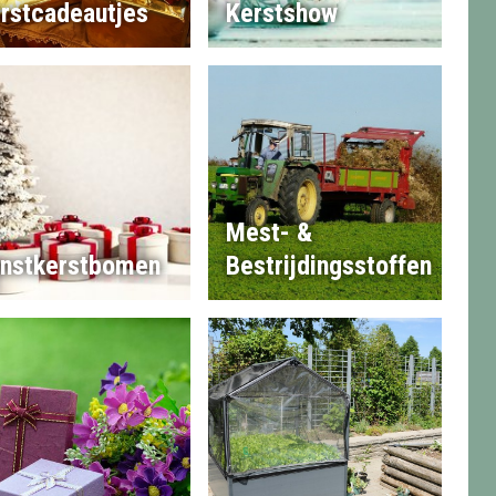
rstcadeautjes
Kerstshow
Mest- &
nstkerstbomen
Bestrijdingsstoffen