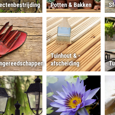
ectenbestrijding
Potten & Bakken
Sf
Tuinhout & -
ingereedschappen
afscheiding
Tu