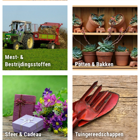
Mest- &
Bestrijdingsstoffen
Potten & Bakken
Sfeer & Cadeau
Tuingereedschappen