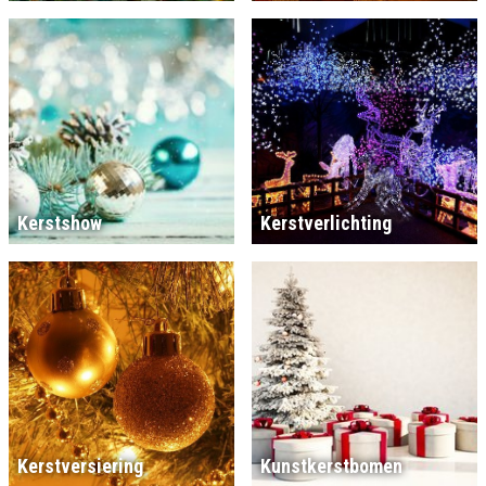
Kerstshow
Kerstverlichting
Kerstversiering
Kunstkerstbomen