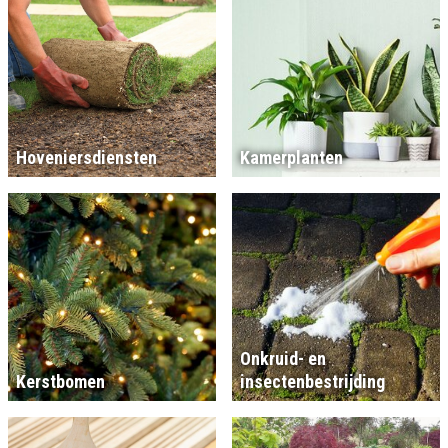
Hoveniersdiensten
Kamerplanten
Onkruid- en
Kerstbomen
insectenbestrijding