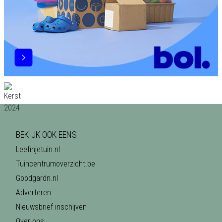
BEKIJK OOK EENS
Leefinjetuin.nl
Tuincentrumoverzicht.be
Goodgardn.nl
Adverteren
Nieuwsbrief inschijven
Over ons