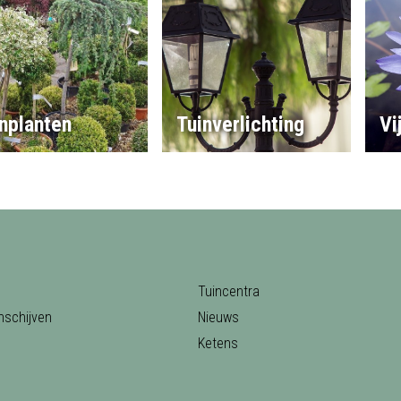
nplanten
Tuinverlichting
Vi
Tuincentra
nschijven
Nieuws
Ketens