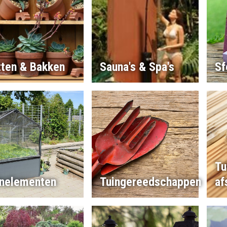
tten & Bakken
Sauna's & Spa's
Sf
Tu
inelementen
Tuingereedschappen
af