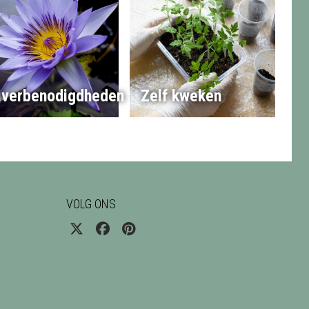
jverbenodigdheden
Zelf kweken
VOLG ONS