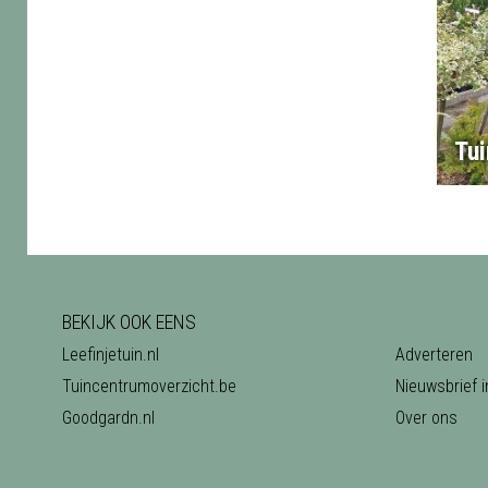
Tui
BEKIJK OOK EENS
Leefinjetuin.nl
Adverteren
Tuincentrumoverzicht.be
Nieuwsbrief i
Goodgardn.nl
Over ons