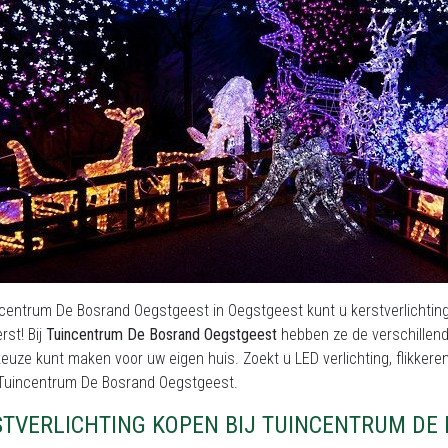
ncentrum De Bosrand Oegstgeest in Oegstgeest kunt u kerstverlichtin
rst! Bij
Tuincentrum De Bosrand Oegstgeest
hebben ze de verschillend
euze kunt maken voor uw eigen huis. Zoekt u LED verlichting, flikkerende
j Tuincentrum De Bosrand Oegstgeest.
STVERLICHTING KOPEN BIJ TUINCENTRUM DE