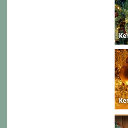
Ke
Ker