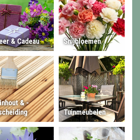
eer & Cadeau
Snijbloemen
inhout & -
scheiding
Tuinmeubelen