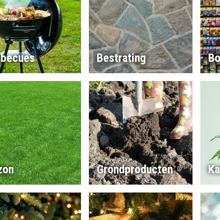
rbecues
Bestrating
Bo
zon
Grondproducten
Ka