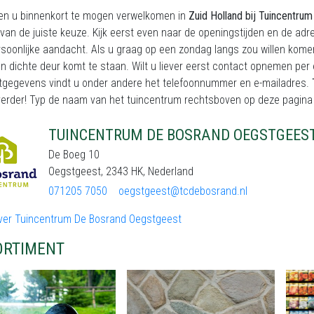
en u binnenkort te mogen verwelkomen in
Zuid Holland bij Tuincentr
an de juiste keuze. Kijk eerst even naar de openingstijden en de ad
soonlijke aandacht. Als u graag op een zondag langs zou willen komen,
n dichte deur komt te staan. Wilt u liever eerst contact opnemen per e
tgegevens vindt u onder andere het telefoonnummer en e-mailadres.
erder! Typ de naam van het tuincentrum rechtsboven op deze pagina in h
TUINCENTRUM DE BOSRAND OEGSTGEES
De Boeg 10
Oegstgeest, 2343 HK, Nederland
071205 7050
oegstgeest@tcdebosrand.nl
ver Tuincentrum De Bosrand Oegstgeest
ORTIMENT