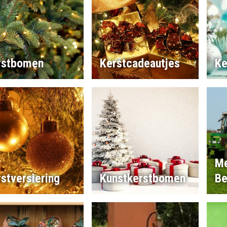
rstbomen
Kerstcadeautjes
Ke
Me
stversiering
Kunstkerstbomen
Be