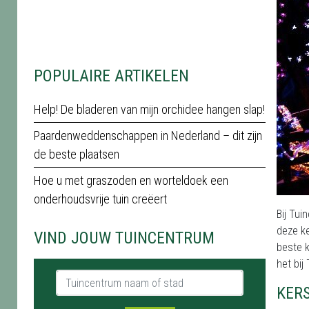
POPULAIRE ARTIKELEN
Help! De bladeren van mijn orchidee hangen slap!
Paardenweddenschappen in Nederland – dit zijn
de beste plaatsen
Hoe u met graszoden en worteldoek een
onderhoudsvrije tuin creëert
Bij Tui
deze ke
VIND JOUW TUINCENTRUM
beste k
het bi
Tuincentrum naam of stad
KER