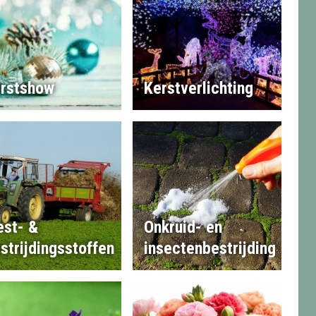
rstshow
Kerstverlichting
st- &
Onkruid- en
strijdingsstoffen
insectenbestrijding