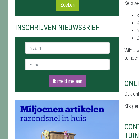
Kerstve
Zoeken
K
K
INSCHRIJVEN NIEUWSBRIEF
N
D
Naam *
Wilt u 
tuincen
E-mail *
Ik meld me aan
ONL
Ook onl
Klik ge
CON
TUI