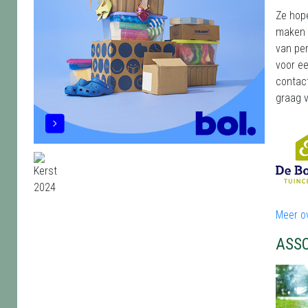
Ze hop
maken v
van per
voor ee
contac
graag v
Meer o
ASS