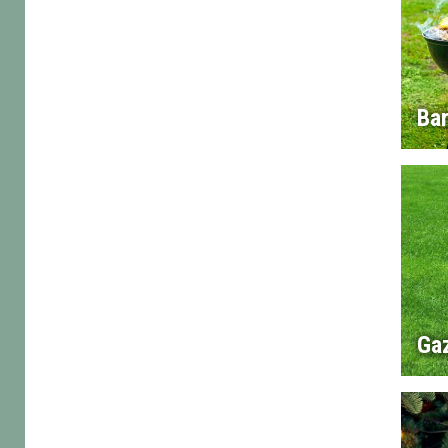
Ba
Ga