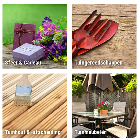
Sfeer & Cadeau
Tuingereedschappen
Tuinhout & -afscheiding
Tuinmeubelen