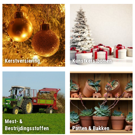
Kerstversiering
Kunstkerstbomen
Mest- &
Bestrijdingsstoffen
Potten & Bakken