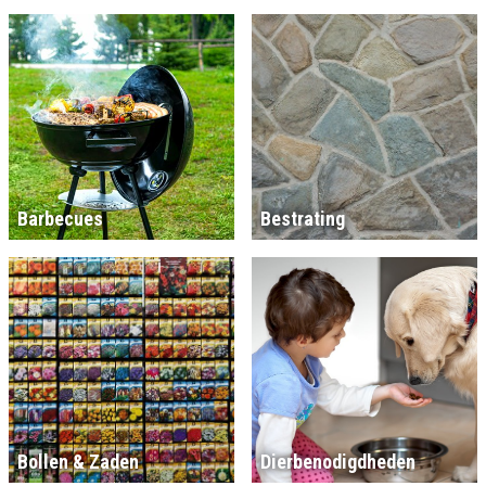
Barbecues
Bestrating
Bollen & Zaden
Dierbenodigdheden