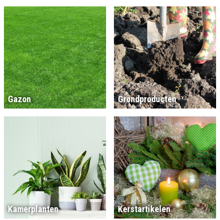
Gazon
Grondproducten
Kamerplanten
Kerstartikelen