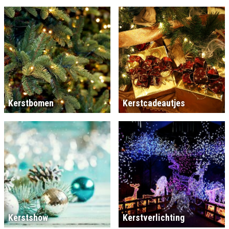
Kerstbomen
Kerstcadeautjes
Kerstshow
Kerstverlichting