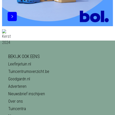
BEKIJK OOK EENS
Leefinjetuin.nl
Tuincentrumoverzicht.be
Goodgardn.nl
Adverteren
Nieuwsbrief inschijven
Over ons
Tuincentra