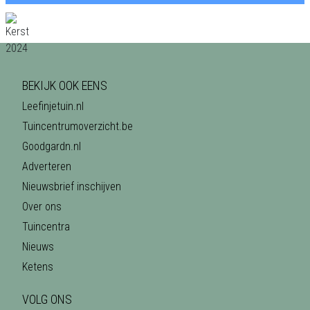
BEKIJK OOK EENS
Leefinjetuin.nl
Tuincentrumoverzicht.be
Goodgardn.nl
Adverteren
Nieuwsbrief inschijven
Over ons
Tuincentra
Nieuws
Ketens
VOLG ONS