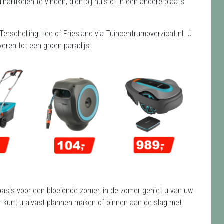
artikelen te vinden, dichtbij huis of in een andere plaats
Terschelling Hee of Friesland via Tuincentrumoverzicht.nl. U
eren tot een groen paradijs!
e basis voor een bloeiende zomer, in de zomer geniet u van uw
nter kunt u alvast plannen maken of binnen aan de slag met