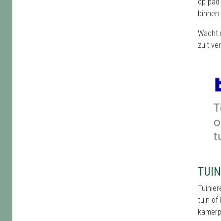
op pad 
binnen 
Wacht n
zult ve
TUIN
Tuinier
tuin of
kamerpl