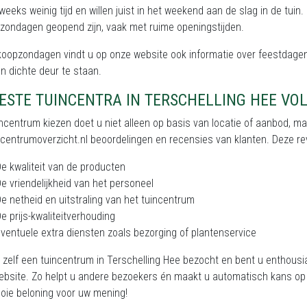
eeks weinig tijd en willen juist in het weekend aan de slag in de tuin.
 zondagen geopend zijn, vaak met ruime openingstijden.
koopzondagen vindt u op onze website ook informatie over feestdagen
n dichte deur te staan.
BESTE TUINCENTRA IN TERSCHELLING HEE VO
ncentrum kiezen doet u niet alleen op basis van locatie of aanbod, m
centrumoverzicht.nl beoordelingen en recensies van klanten. Deze rev
e kwaliteit van de producten
e vriendelijkheid van het personeel
e netheid en uitstraling van het tuincentrum
e prijs-kwaliteitverhouding
ventuele extra diensten zoals bezorging of plantenservice
 zelf een tuincentrum in Terschelling Hee bezocht en bent u enthousia
ebsite. Zo helpt u andere bezoekers én maakt u automatisch kans op 
oie beloning voor uw mening!