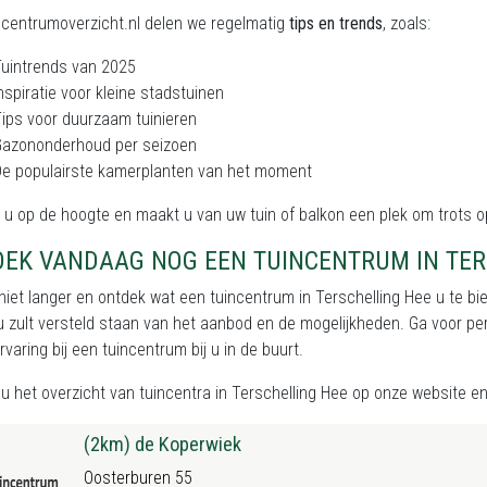
ncentrumoverzicht.nl delen we regelmatig
tips en trends
, zoals:
uintrends van 2025
nspiratie voor kleine stadstuinen
ips voor duurzaam tuinieren
Gazononderhoud per seizoen
e populairste kamerplanten van het moment
ft u op de hoogte en maakt u van uw tuin of balkon een plek om trots op
OEK VANDAAG NOG EEN TUINCENTRUM IN TER
iet langer en ontdek wat een tuincentrum in Terschelling Hee u te bie
 u zult versteld staan van het aanbod en de mogelijkheden. Ga voor per
rvaring bij een tuincentrum bij u in de buurt.
nu het
overzicht van tuincentra in Terschelling Hee
op onze website en l
(2km) de Koperwiek
Oosterburen 55