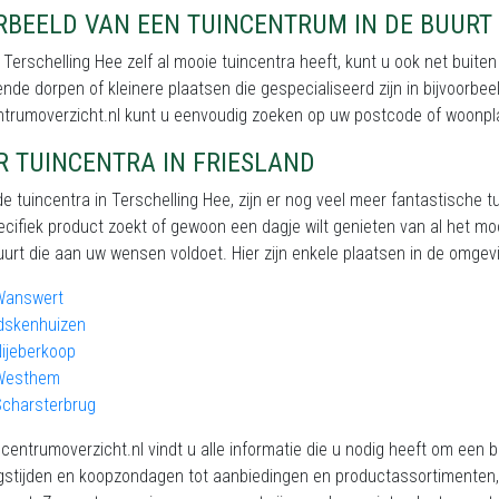
RBEELD VAN EEN TUINCENTRUM IN DE BUURT
Terschelling Hee zelf al mooie tuincentra heeft, kunt u ook net buite
nde dorpen of kleinere plaatsen die gespecialiseerd zijn in bijvoorbe
ntrumoverzicht.nl kunt u eenvoudig zoeken op uw postcode of woonpl
R TUINCENTRA IN FRIESLAND
e tuincentra in Terschelling Hee, zijn er nog veel meer fantastische t
cifiek product zoekt of gewoon een dagje wilt genieten van al het mooi
uurt die aan uw wensen voldoet. Hier zijn enkele plaatsen in de omgevi
Wanswert
dskenhuizen
ijeberkoop
Westhem
Scharsterbrug
centrumoverzicht.nl vindt u alle informatie die u nodig heeft om een 
stijden en koopzondagen tot aanbiedingen en productassortimenten, w