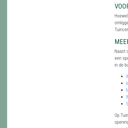
VOO
Hoewel 
omligge
Tuince
MEE
Naast d
een spe
in de b
I
N
Op Tuin
opening