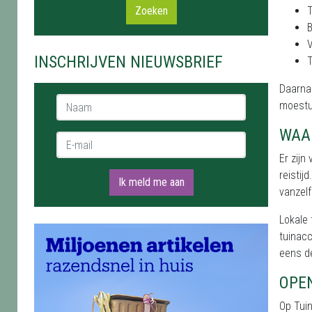
Zoeken
B
V
INSCHRIJVEN NIEUWSBRIEF
T
Daarnaa
Naam *
moestu
WAA
E-mail *
Er zijn
reistij
Ik meld me aan
vanzelf
Lokale
tuinacc
eens de
OPE
Op Tuin