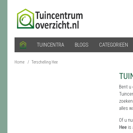
TUINCENTRA
BLOGS
CATEGORIEËN
Home
/
Terschelling Hee
TUI
Bent u
Tuince
zoeken 
alles w
Of u nu
Hee
is 