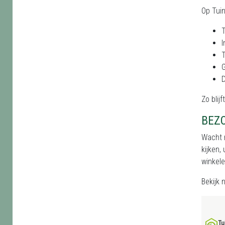
Op Tui
T
I
T
D
Zo blij
BEZ
Wacht n
kijken,
winkele
Bekijk 