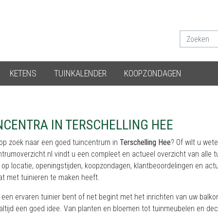
KETENS
TUINKALENDER
KOOPZONDAGEN
NCENTRA IN TERSCHELLING HEE
 op zoek naar een goed tuincentrum in
Terschelling Hee
? Of wilt u wet
ntrumoverzicht.nl
vindt u een compleet en actueel overzicht van alle 
op locatie, openingstijden, koopzondagen, klantbeoordelingen en actu
at met tuinieren te maken heeft.
 een ervaren tuinier bent of net begint met het inrichten van uw balk
altijd een goed idee. Van planten en bloemen tot tuinmeubelen en dec