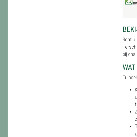
BEKI
Bent u 
Tersche
bij ons
WAT 
Tuincen
K
u
t
Z
z
T
a