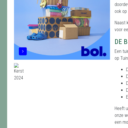
doordew
ook op
Naast 
voor ee
DE 
Een tui
op Tuin
D
D
D
D
E
Heeft u
onze w
een mo