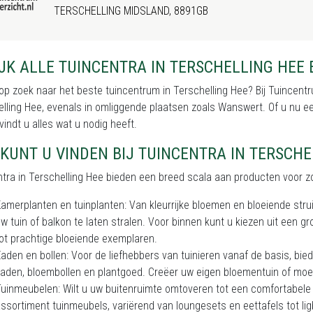
TERSCHELLING MIDSLAND, 8891GB
JK ALLE TUINCENTRA IN TERSCHELLING HEE
op zoek naar het beste tuincentrum in Terschelling Hee? Bij Tuincentr
lling Hee, evenals in omliggende plaatsen zoals Wanswert. Of u nu een 
 vindt u alles wat u nodig heeft.
KUNT U VINDEN BIJ TUINCENTRA IN TERSCHE
tra in Terschelling Hee bieden een breed scala aan producten voor zo
amerplanten en tuinplanten: Van kleurrijke bloemen en bloeiende stru
w tuin of balkon te laten stralen. Voor binnen kunt u kiezen uit een 
ot prachtige bloeiende exemplaren.
aden en bollen: Voor de liefhebbers van tuinieren vanaf de basis, bie
aden, bloembollen en plantgoed. Creëer uw eigen bloementuin of mo
uinmeubelen: Wilt u uw buitenruimte omtoveren tot een comfortabele 
ssortiment tuinmeubels, variërend van loungesets en eettafels tot l