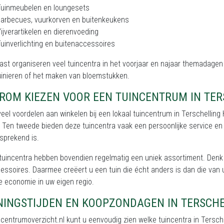
Tuinmeubelen en loungesets
arbecues, vuurkorven en buitenkeukens
ijverartikelen en dierenvoeding
uinverlichting en buitenaccessoires
st organiseren veel tuincentra in het voorjaar en najaar themadagen 
inieren of het maken van bloemstukken.
ROM KIEZEN VOOR EEN TUINCENTRUM IN TER
 veel voordelen aan winkelen bij een lokaal tuincentrum in Terschellin
d. Ten tweede bieden deze tuincentra vaak een persoonlijke service en d
sprekend is.
 tuincentra hebben bovendien regelmatig een uniek assortiment. Den
essoires. Daarmee creëert u een tuin die écht anders is dan die van 
 economie in uw eigen regio.
NINGSTIJDEN EN KOOPZONDAGEN IN TERSCHE
centrumoverzicht.nl kunt u eenvoudig zien welke tuincentra in Tersc