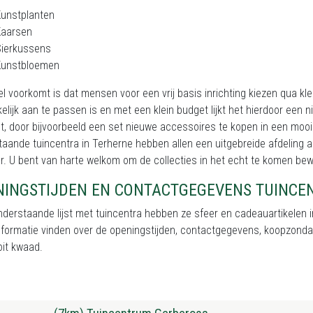
Kunstplanten
Kaarsen
Sierkussens
Kunstbloemen
l voorkomt is dat mensen voor een vrij basis inrichting kiezen qua kl
lijk aan te passen is en met een klein budget lijkt het hierdoor een ni
t, door bijvoorbeeld een set nieuwe accessoires te kopen in een mooie
aande tuincentra in Terherne hebben allen een uitgebreide afdeling a
ur. U bent van harte welkom om de collecties in het echt te komen be
NINGSTIJDEN EN CONTACTGEGEVENS TUINCEN
nderstaande lijst met tuincentra hebben ze sfeer en cadeauartikelen in
formatie vinden over de openingstijden, contactgegevens, koopzonda
oit kwaad.