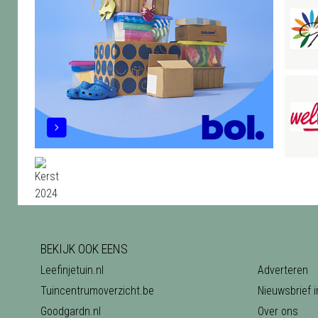
BEKIJK OOK EENS
Leefinjetuin.nl
Adverteren
Tuincentrumoverzicht.be
Nieuwsbrief i
Goodgardn.nl
Over ons