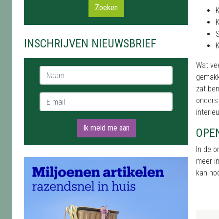
Zoeken
INSCHRIJVEN NIEUWSBRIEF
Wat vee
Naam *
gemakke
zat ben
E-mail *
onderst
interie
Ik meld me aan
OPE
In de o
meer in
kan no