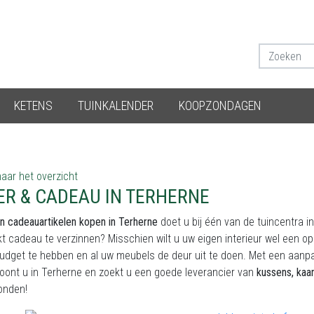
KETENS
TUINKALENDER
KOOPZONDAGEN
aar het overzicht
ER & CADEAU IN TERHERNE
n cadeauartikelen kopen in Terherne
doet u bij één van de tuincentra i
t cadeau te verzinnen? Misschien wilt u uw eigen interieur wel een o
udget te hebben en al uw meubels de deur uit te doen. Met een aanp
oont u in Terherne en zoekt u een goede leverancier van
kussens, kaa
onden!