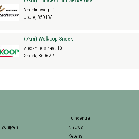
(7km) Tuincentrum Gerberosa
Vegelinsweg 11
Joure, 8501BA
(7km) Welkoop Sneek
Alexanderstraat 10
Sneek, 8606VP
Tuincentra
nschijven
Nieuws
Ketens