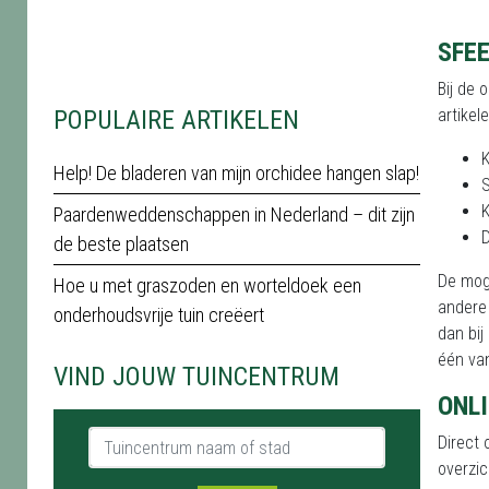
SFE
Bij de 
artikel
POPULAIRE ARTIKELEN
Help! De bladeren van mijn orchidee hangen slap!
Paardenweddenschappen in Nederland – dit zijn
de beste plaatsen
De mog
Hoe u met graszoden en worteldoek een
andere 
onderhoudsvrije tuin creëert
dan bi
één van
VIND JOUW TUINCENTRUM
ONLI
Tuincentrum naam of stad
Direct 
overzic