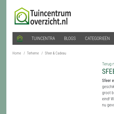
TUINCENTRA
BLOGS
CATEGORIEËN
Home
/
Terherne
/
Sfeer & Cadeau
Terug n
SFE
Sfeer e
geschik
groot b
eind! W
nu gev