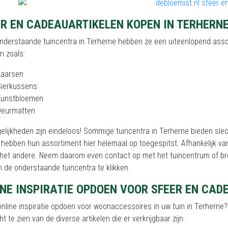
ER EN CADEAUARTIKELEN KOPEN IN TERHERN
onderstaande tuincentra in Terherne hebben ze een uiteenlopend ass
en zoals:
Kaarsen
Sierkussens
Kunstbloemen
Deurmatten
elijkheden zijn eindeloos! Sommige tuincentra in Terherne bieden sl
hebben hun assortiment hier helemaal op toegespitst. Afhankelijk va
j het andere. Neem daarom even contact op met het tuincentrum of br
 de onderstaande tuincentra te klikken.
NE INSPIRATIE OPDOEN VOOR SFEER EN CAD
online inspiratie opdoen voor woonaccessoires in uw tuin in Terherne? 
ht te zien van de diverse artikelen die er verkrijgbaar zijn.