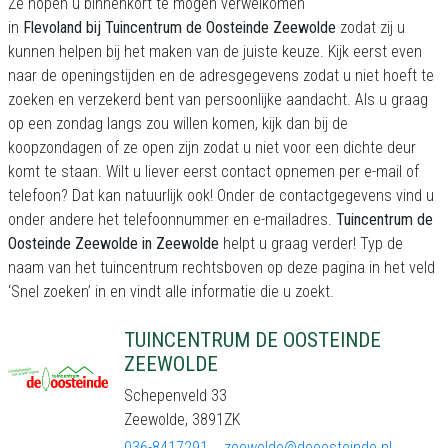
Ze hopen u binnenkort te mogen verwelkomen
in
Flevoland bij Tuincentrum de Oosteinde Zeewolde
zodat zij u
kunnen helpen bij het maken van de juiste keuze. Kijk eerst even
naar de openingstijden en de adresgegevens zodat u niet hoeft te
zoeken en verzekerd bent van persoonlijke aandacht. Als u graag
op een zondag langs zou willen komen, kijk dan bij de
koopzondagen of ze open zijn zodat u niet voor een dichte deur
komt te staan. Wilt u liever eerst contact opnemen per e-mail of
telefoon? Dat kan natuurlijk ook! Onder de contactgegevens vind u
onder andere het telefoonnummer en e-mailadres.
Tuincentrum de
Oosteinde Zeewolde in Zeewolde
helpt u graag verder! Typ de
naam van het tuincentrum rechtsboven op deze pagina in het veld
‘Snel zoeken’ in en vindt alle informatie die u zoekt.
TUINCENTRUM DE OOSTEINDE
ZEEWOLDE
Schepenveld 33
Zeewolde, 3891ZK
036-8417291
zeewolde@deoosteinde.nl