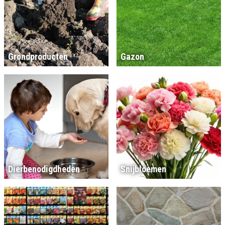
Grondproducten
Gazon
Dierbenodigdheden
Snijbloemen