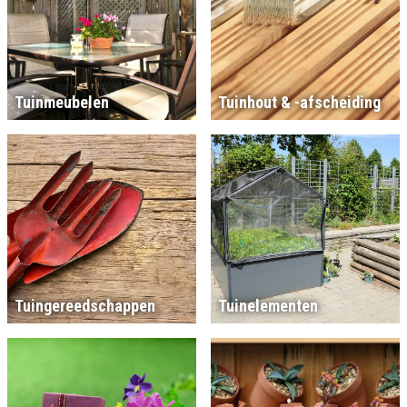
Tuinmeubelen
Tuinhout & -afscheiding
Tuingereedschappen
Tuinelementen