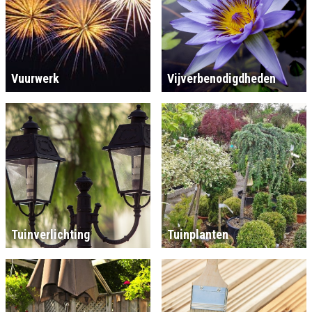
Vuurwerk
Vijverbenodigdheden
Tuinverlichting
Tuinplanten