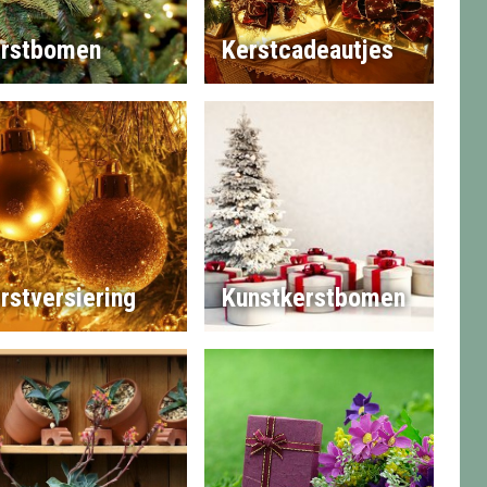
rstbomen
Kerstcadeautjes
rstversiering
Kunstkerstbomen