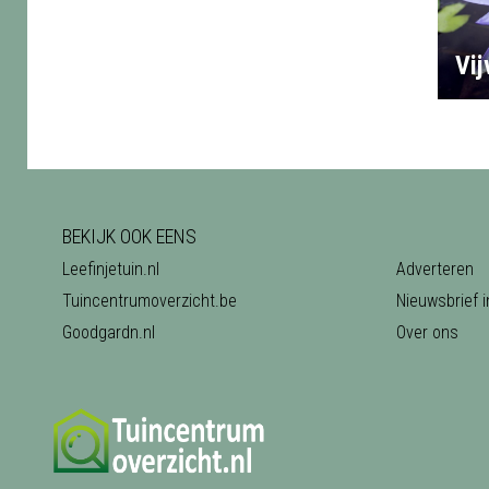
Vi
BEKIJK OOK EENS
Leefinjetuin.nl
Adverteren
Tuincentrumoverzicht.be
Nieuwsbrief i
Goodgardn.nl
Over ons